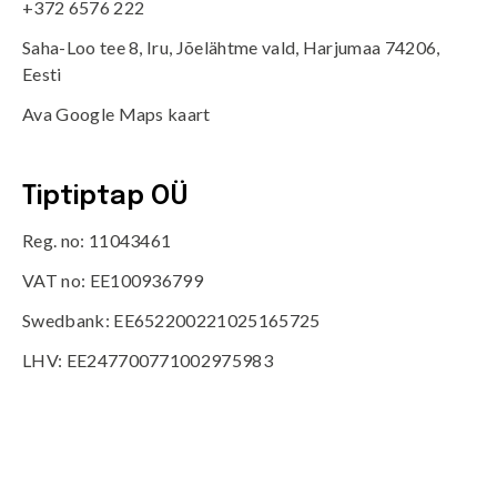
+372 6576 222
Saha-Loo tee 8, Iru, Jõelähtme vald, Harjumaa 74206,
Eesti
Ava Google Maps kaart
Tiptiptap OÜ
Reg. no: 11043461
VAT no: EE100936799
Swedbank: EE652200221025165725
LHV: EE247700771002975983