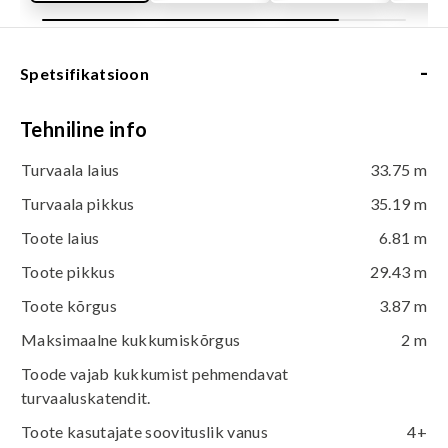
-
Spetsifikatsioon
Tehniline info
Turvaala laius
33.75 m
Turvaala pikkus
35.19 m
Toote laius
6.81 m
Toote pikkus
29.43 m
Toote kõrgus
3.87 m
Maksimaalne kukkumiskõrgus
2 m
Toode vajab kukkumist pehmendavat
turvaaluskatendit.
Toote kasutajate soovituslik vanus
4+