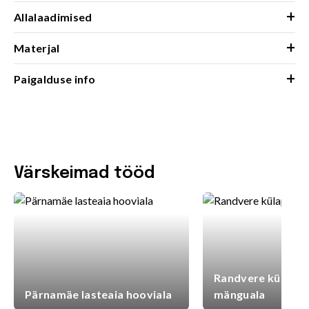
+
Allalaadimised
+
Materjal
+
Paigalduse info
Värskeimad tööd
Randvere külaplat
Pärnamäe lasteaia hooviala
mänguala