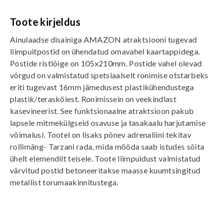
Toote kirjeldus
Ainulaadse disainiga AMAZON atraktsiooni tugevad
liimpuitpostid on ühendatud omavahel kaartappidega.
Postide ristlõige on 105x210mm. Postide vahel olevad
võrgud on valmistatud spetsiaalselt ronimise otstarbeks
eriti tugevast 16mm jämedusest plastikühendustega
plastik/terasköiest. Ronimissein on veekindlast
kasevineerist. See funktsionaalne atraktsioon pakub
lapsele mitmekülgseid osavuse ja tasakaalu harjutamise
võimalusi. Tootel on lisaks põnev adrenaliini tekitav
rollimäng- Tarzani rada, mida mööda saab istudes sõita
ühelt elemendilt teisele. Toote liimpuidust valmistatud
värvitud postid betoneeritakse maasse kuumtsingitud
metallist torumaakinnitustega.