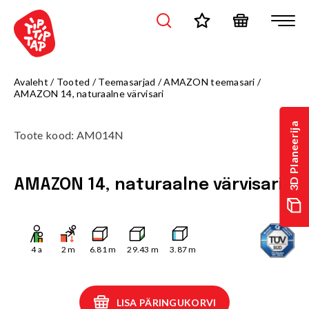
Avaleht
/
Tooted
/
Teemasarjad
/
AMAZON teemasari
/
AMAZON 14, naturaalne värvisari
3D Planeerija
Toote kood
:
AM014N
AMAZON 14, naturaalne värvisari
4
a
2
m
6.81
m
29.43
m
3.87
m
LISA PÄRINGUKORVI