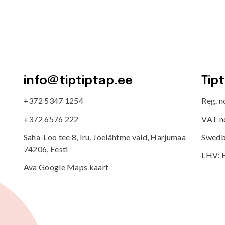
info@tiptiptap.ee
Tip
+372 5347 1254
Reg. 
+372 6576 222
VAT n
Saha-Loo tee 8, Iru, Jõelähtme vald, Harjumaa
Swedb
74206, Eesti
LHV: 
Ava Google Maps kaart