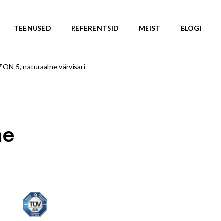
TEENUSED
REFERENTSID
MEIST
BLOGI
N 5, naturaalne värvisari
ASARJAD
SKATEPARGID
d
Kõik tooted
Valmislahendused
IC ROOTS
Minirambid
TE TO WILDLIFE
ne
Skatepargi elemendid
LU teemasari
Plaza skatepargid
KA teemasari
Monoliitsed skatepargid
asari
Mobiilsed skatepargi elemendi
emasari
Pumptrackid (rattapargid
emasari
UUS!
RLD teemasari
LD teemasari