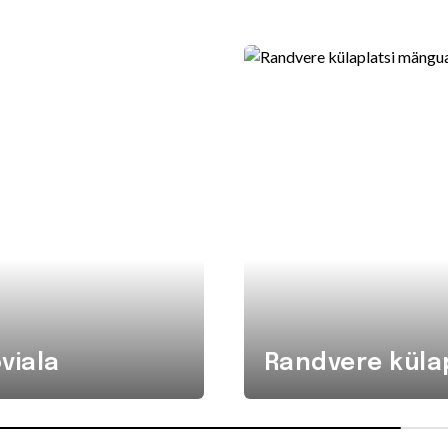
viala
Randvere küla