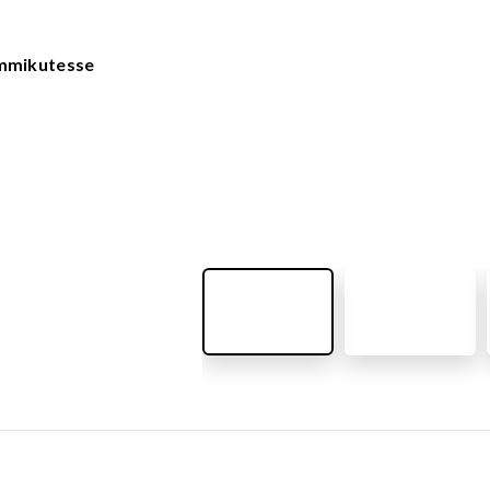
VÄLIMÖÖBEL
Kõik tooted
guvahendid
emmikutesse
Linnaruumi tooted
Laste lauad ja pingid
ATTEMATERJALID
Pargipingid
Prügikastid
d
Jalgrattahoidjad
aluskate
Aiad
d
Koerteväljaku tooted (Agility)
s
uru turvaaluskate
rukärg
pave kivikatend