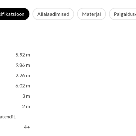
sifikatsioon
Allalaadimised
Materjal
Paigalduse
5.92 m
9.86 m
2.26 m
6.02 m
3 m
2 m
tendit.
4+