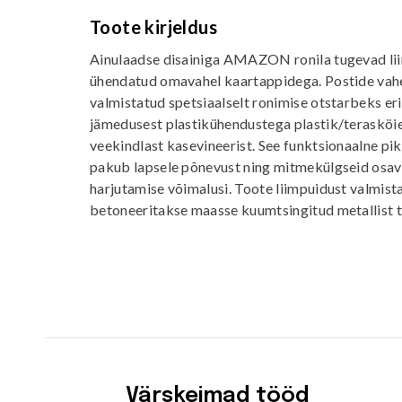
Toote kirjeldus
Ainulaadse disainiga AMAZON ronila tugevad li
ühendatud omavahel kaartappidega. Postide vah
valmistatud spetsiaalselt ronimise otstarbeks e
jämedusest plastikühendustega plastik/terasköie
veekindlast kasevineerist. See funktsionaalne pik
pakub lapsele põnevust ning mitmekülgseid osav
harjutamise võimalusi. Toote liimpuidust valmist
betoneeritakse maasse kuumtsingitud metallist 
Värskeimad tööd