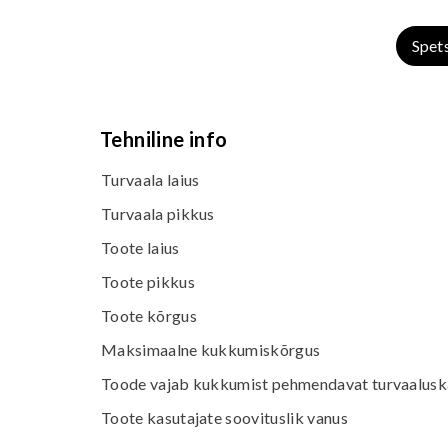
Spet
Tehniline info
Turvaala laius
Turvaala pikkus
Toote laius
Toote pikkus
Toote kõrgus
Maksimaalne kukkumiskõrgus
Toode vajab kukkumist pehmendavat turvaaluska
Toote kasutajate soovituslik vanus