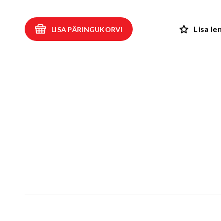
Kiiged
ROBIINIA
Vedru- ja kaalukiiged
Spooky män
Lisa l
LISA PÄRINGUKORVI
Mängumajad ja varjualused
Rollimängud
ALUSK
Karussellid
Kõik toote
Liiva- ja veemängud
EPDM turva
Tasakaalu- ja tervisespordivahendid
Kummimati
Võrkatraktsioonid ja välibatuudid
Kummimult
3D Kummiloomad & Asfaldimängud
Kunstm
Õuesõpe ja muusikamängud
UUS!
Kummist mu
Interaktiivsed - ja teadustooted
Erivajadustega lastele
Elasto
UUS!