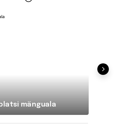
platsi mänguala
Komba