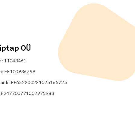
tiptap OÜ
no: 11043461
o: EE100936799
ank: EE652200221025165725
EE247700771002975983