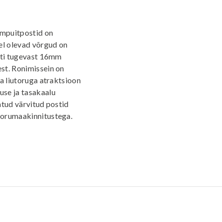
impuitpostid on
el olevad võrgud on
riti tugevast 16mm
st. Ronimissein on
a liutoruga atraktsioon
use ja tasakaalu
atud värvitud postid
torumaakinnitustega.