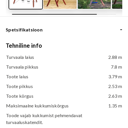
-
Spetsifikatsioon
Tehniline info
Turvaala laius
2.88 m
Turvaala pikkus
7.8 m
Toote laius
3.79 m
Toote pikkus
2.53 m
Toote kõrgus
2.63 m
Maksimaalne kukkumiskõrgus
1.35 m
Toode vajab kukkumist pehmendavat
turvaaluskatendit.