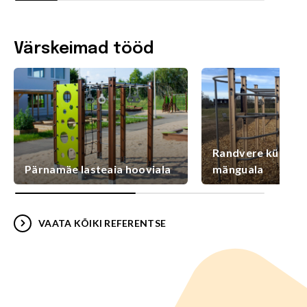
Värskeimad tööd
Randvere külaplat
Pärnamäe lasteaia hooviala
mänguala
VAATA KÕIKI REFERENTSE