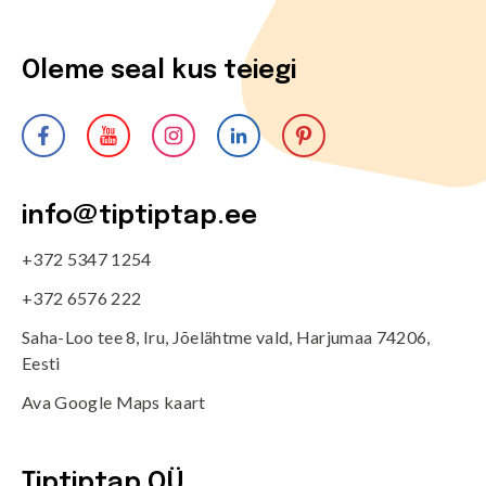
Oleme seal kus teiegi
info@tiptiptap.ee
+372 5347 1254
+372 6576 222
Saha-Loo tee 8, Iru, Jõelähtme vald, Harjumaa 74206,
Eesti
Ava Google Maps kaart
Tiptiptap OÜ