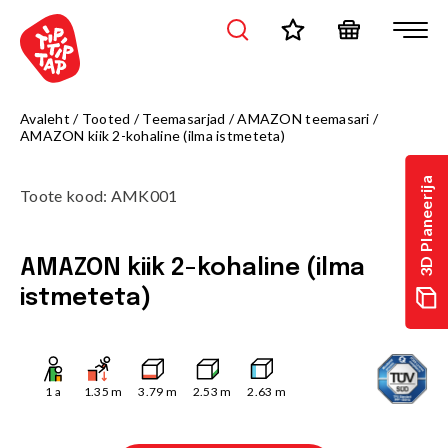
Avaleht
/
Tooted
/
Teemasarjad
/
AMAZON teemasari
/
AMAZON kiik 2-kohaline (ilma istmeteta)
3D Planeerija
Toote kood
:
AMK001
AMAZON kiik 2-kohaline (ilma
istmeteta)
1
a
1.35
m
3.79
m
2.53
m
2.63
m