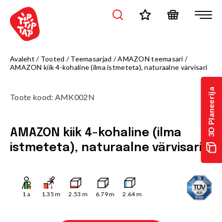
Avaleht
/
Tooted
/
Teemasarjad
/
AMAZON teemasari
/
AMAZON kiik 4-kohaline (ilma istmeteta), naturaalne värvisari
3D Planeerija
Toote kood
:
AMK002N
AMAZON kiik 4-kohaline (ilma
istmeteta), naturaalne värvisari
1
a
1.35
m
2.53
m
6.79
m
2.64
m