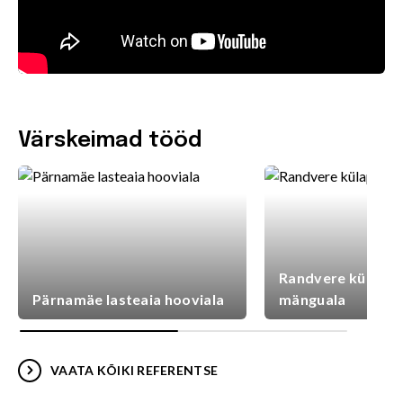
Värskeimad tööd
Randvere külaplat
Pärnamäe lasteaia hooviala
mänguala
VAATA KÕIKI REFERENTSE