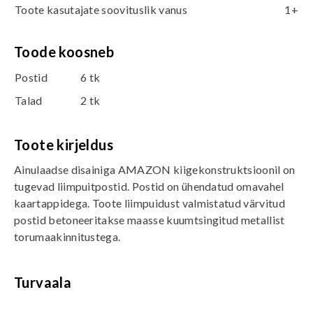
Toote kasutajate soovituslik vanus
1+
Toode koosneb
Postid
6 tk
Talad
2 tk
Toote kirjeldus
Ainulaadse disainiga AMAZON kiigekonstruktsioonil on
tugevad liimpuitpostid. Postid on ühendatud omavahel
kaartappidega. Toote liimpuidust valmistatud värvitud
postid betoneeritakse maasse kuumtsingitud metallist
torumaakinnitustega.
Turvaala