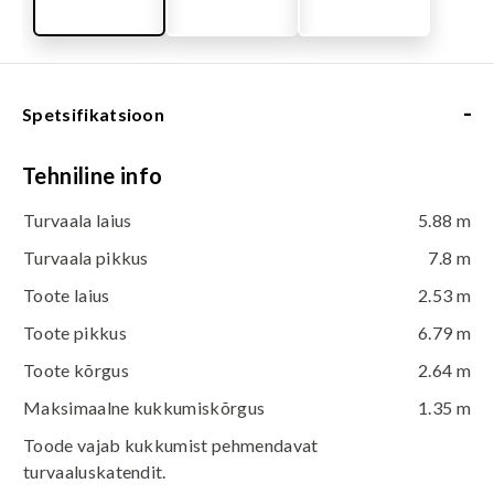
-
Spetsifikatsioon
Tehniline info
Turvaala laius
5.88 m
Turvaala pikkus
7.8 m
Toote laius
2.53 m
Toote pikkus
6.79 m
Toote kõrgus
2.64 m
Maksimaalne kukkumiskõrgus
1.35 m
Toode vajab kukkumist pehmendavat
turvaaluskatendit.