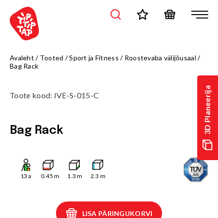
Avaleht
/
Tooted
/
Sport ja Fitness
/
Roostevaba välijõusaal
/
Bag Rack
3D Planeerija
Toote kood
:
IVE-S-015-C
Bag Rack
13
a
0.45
m
1.3
m
2.3
m
LISA PÄRINGUKORVI