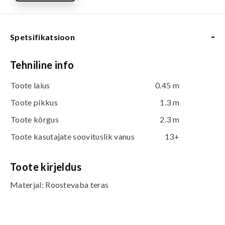
-
Spetsifikatsioon
Tehniline info
Toote laius
0.45 m
Toote pikkus
1.3 m
Toote kõrgus
2.3 m
Toote kasutajate soovituslik vanus
13+
Toote kirjeldus
Materjal: Roostevaba teras