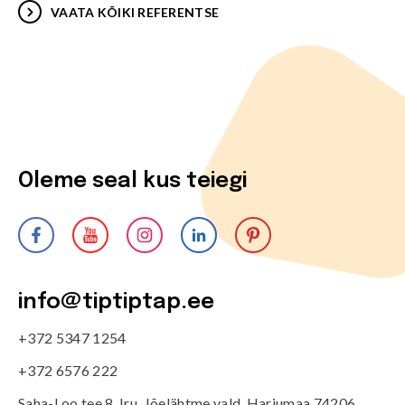
VAATA KÕIKI REFERENTSE
Oleme seal kus teiegi
info@tiptiptap.ee
+372 5347 1254
+372 6576 222
Saha-Loo tee 8, Iru, Jõelähtme vald, Harjumaa 74206,