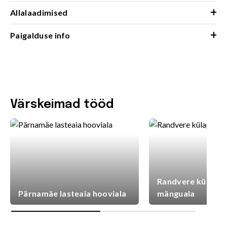
+
Allalaadimised
+
Paigalduse info
Värskeimad tööd
Randvere külaplat
Pärnamäe lasteaia hooviala
mänguala