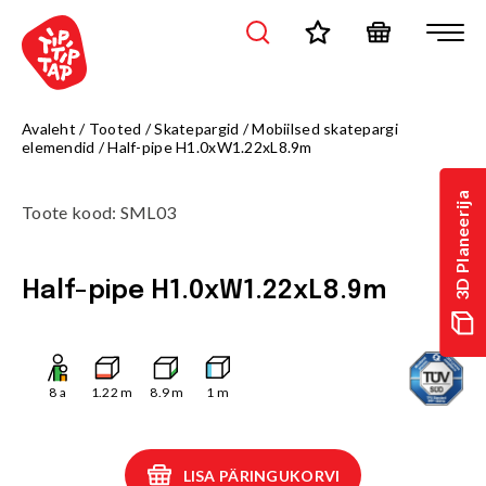
Avaleht
/
Tooted
/
Skatepargid
/
Mobiilsed skatepargi
elemendid
/
Half-pipe H1.0xW1.22xL8.9m
3D Planeerija
Toote kood
:
SML03
Half-pipe H1.0xW1.22xL8.9m
8
a
1.22
m
8.9
m
1
m
LISA PÄRINGUKORVI