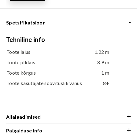
-
Spetsifikatsioon
Tehniline info
Toote laius
1.22 m
Toote pikkus
8.9 m
Toote kõrgus
1 m
Toote kasutajate soovituslik vanus
8+
+
Allalaadimised
+
Paigalduse info