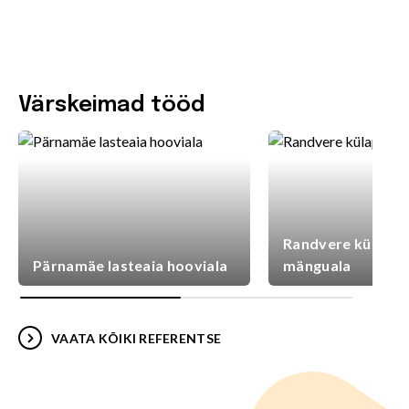
Värskeimad tööd
Randvere külaplat
Pärnamäe lasteaia hooviala
mänguala
VAATA KÕIKI REFERENTSE