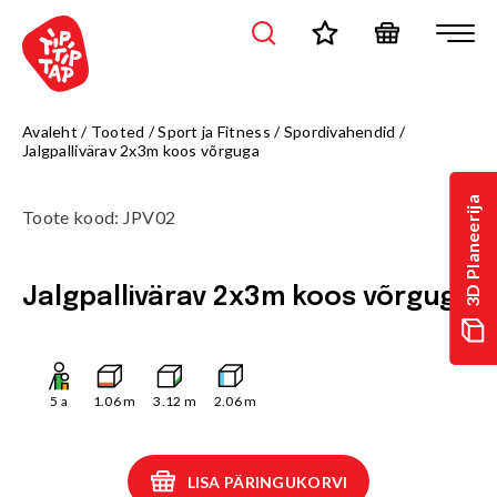
Avaleht
/
Tooted
/
Sport ja Fitness
/
Spordivahendid
/
Jalgpallivärav 2x3m koos võrguga
3D Planeerija
Toote kood
:
JPV02
Jalgpallivärav 2x3m koos võrguga
5
a
1.06
m
3.12
m
2.06
m
LISA PÄRINGUKORVI