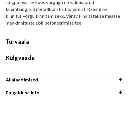
Jalgpallivärav koos võrguga on valmistatud
kuumtsingitud metallkonstruktsioonist. Raamil on
kinnitus võrgu kinnitamiseks. Värav kinnitatakse maasse
maakinnituste abil betoneerimise teel.
Turvaala
Külgvaade
+
Allalaadimised
+
Paigalduse info