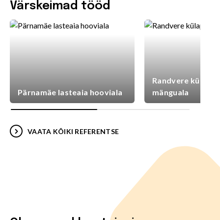
Värskeimad tööd
Randvere külaplat
Pärnamäe lasteaia hooviala
mänguala
VAATA KÕIKI REFERENTSE