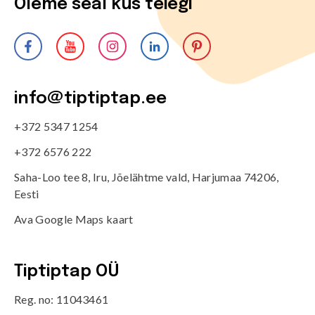
Oleme seal kus teiegi
info@tiptiptap.ee
+372 5347 1254
+372 6576 222
Saha-Loo tee 8, Iru, Jõelähtme vald, Harjumaa 74206,
Eesti
Ava Google Maps kaart
Tiptiptap OÜ
Reg. no: 11043461