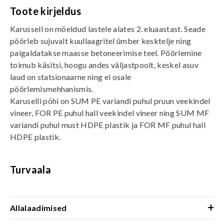
Toote kirjeldus
Karussell on mõeldud lastele alates 2. eluaastast. Seade
pöörleb sujuvalt kuullaagritel ümber kesktelje ning
paigaldatakse maasse betoneerimise teel. Pöörlemine
toimub käsitsi, hoogu andes väljastpoolt, keskel asuv
laud on statsionaarne ning ei osale
pöörlemismehhanismis.
Karuselli põhi on SUM PE variandi puhul pruun veekindel
vineer, FOR PE puhul hall veekindel vineer ning SUM MF
variandi puhul must HDPE plastik ja FOR MF puhul hall
HDPE plastik.
Turvaala
+
Allalaadimised