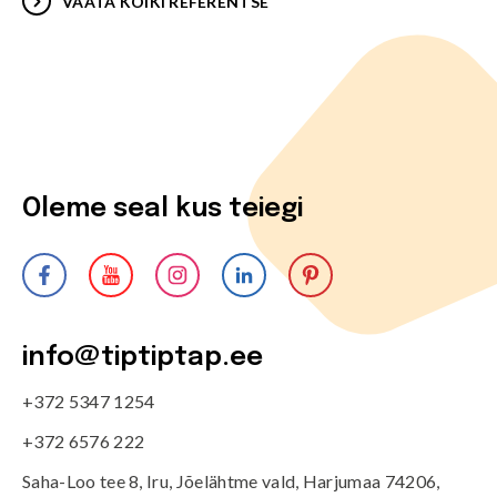
VAATA KÕIKI REFERENTSE
Oleme seal kus teiegi
info@tiptiptap.ee
+372 5347 1254
+372 6576 222
Saha-Loo tee 8, Iru, Jõelähtme vald, Harjumaa 74206,