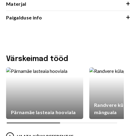
+
Materjal
+
Paigalduse info
Värskeimad tööd
Randvere külaplat
Pärnamäe lasteaia hooviala
mänguala