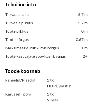
Tehniline info
Turvaala laius
5.7 m
Turvaala pikkus
5.7 m
Toote pikkus
0 m
Toote kõrgus
0.67 m
Maksimaalne kukkumiskõrgus
1 m
Toote kasutajate soovituslik vanus
2+
Toode koosneb
Paneelid/Plaadid
1 tk
HDPE plastik
Karusselli põhi
1 tk
Vineer