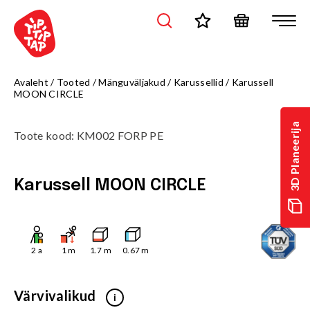
Avaleht
/
Tooted
/
Mänguväljakud
/
Karussellid
/
Karussell
MOON CIRCLE
3D Planeerija
Toote kood
:
KM002 FORP PE
Karussell MOON CIRCLE
2
a
1
m
1.7
m
0.67
m
Värvivalikud
i