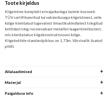
Toote kirjeldus
Kiigeistme komplekt erivajadustega lastele koosneb
TÜV sertifitseeritud turvakinnitusega kiigeistmest, selle
külge kinnitatud tugevatest ilmastikukindlatest tsingitud
kettidest ning roostevabast metallist laagerkinnitustest,
mis kinnitatakse kiigekonstruktsiooni külge.
Kiigekettide standardpikkus on 1,73m. Värvivalik lisatud
pildil.
+
Allalaadimised
+
Materjal
+
Paigalduse info