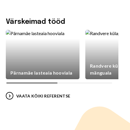
Värskeimad tööd
Randvere külaplat
Pärnamäe lasteaia hooviala
mänguala
VAATA KÕIKI REFERENTSE