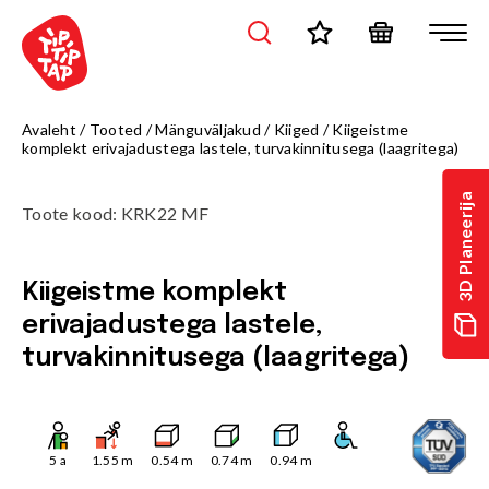
Avaleht
/
Tooted
/
Mänguväljakud
/
Kiiged
/
Kiigeistme
komplekt erivajadustega lastele, turvakinnitusega (laagritega)
3D Planeerija
Toote kood
:
KRK22 MF
Kiigeistme komplekt
erivajadustega lastele,
turvakinnitusega (laagritega)
5
a
1.55
m
0.54
m
0.74
m
0.94
m