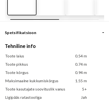
-
Spetsifikatsioon
Tehniline info
Toote laius
0.54 m
Toote pikkus
0.74 m
Toote kõrgus
0.94 m
Maksimaalne kukkumiskõrgus
1.55 m
Toote kasutajate soovituslik vanus
5+
Ligipääs ratastooliga
Jah