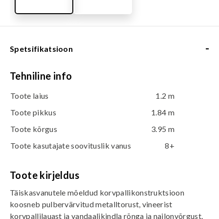
-
Spetsifikatsioon
Tehniline info
Toote laius
1.2 m
Toote pikkus
1.84 m
Toote kõrgus
3.95 m
Toote kasutajate soovituslik vanus
8+
Toote kirjeldus
Täiskasvanutele mõeldud korvpallikonstruktsioon
koosneb pulbervärvitud metalltorust, vineerist
korvpallilauast ja vandaalikindla rõnga ja nailonvõrgust.