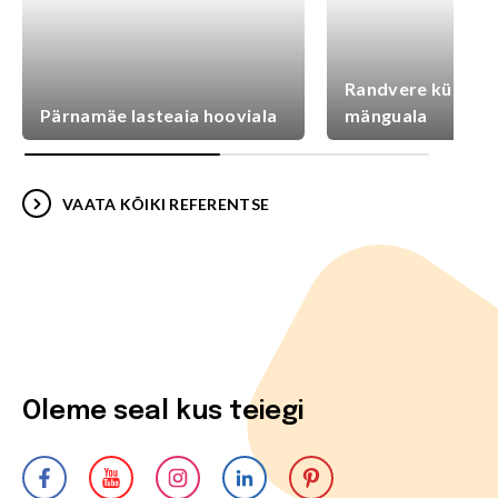
Randvere külaplat
Pärnamäe lasteaia hooviala
mänguala
VAATA KÕIKI REFERENTSE
Oleme seal kus teiegi