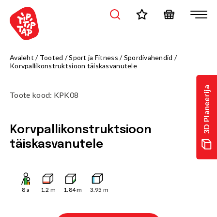
Avaleht
/
Tooted
/
Sport ja Fitness
/
Spordivahendid
/
Korvpallikonstruktsioon täiskasvanutele
3D Planeerija
Toote kood
:
KPK08
Korvpallikonstruktsioon
täiskasvanutele
8
a
1.2
m
1.84
m
3.95
m