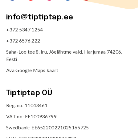
info@tiptiptap.ee
+372 5347 1254
+372 6576 222
Saha-Loo tee 8, Iru, Jõelähtme vald, Harjumaa 74206,
Eesti
Ava Google Maps kaart
Tiptiptap OÜ
Reg. no: 11043461
VAT no: EE100936799
Swedbank: EE652200221025165725