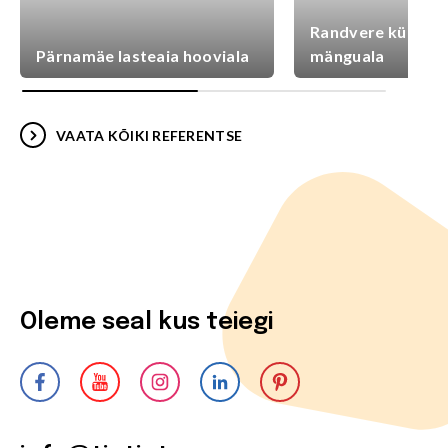
Randvere külaplat
Pärnamäe lasteaia hooviala
mänguala
VAATA KÕIKI REFERENTSE
Oleme seal kus teiegi