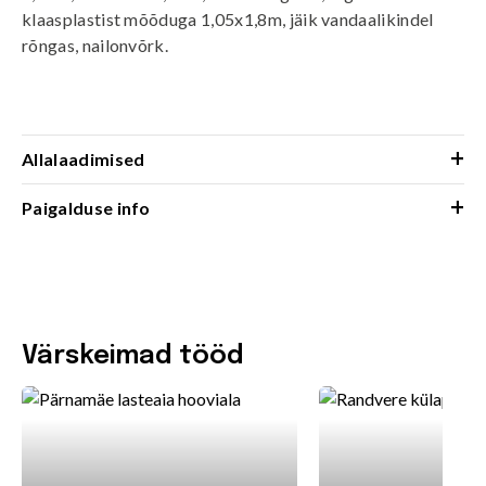
klaasplastist mõõduga 1,05x1,8m, jäik vandaalikindel
rõngas, nailonvõrk.
+
Allalaadimised
+
Paigalduse info
Värskeimad tööd