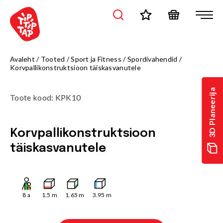
Avaleht
/
Tooted
/
Sport ja Fitness
/
Spordivahendid
/
Korvpallikonstruktsioon täiskasvanutele
3D Planeerija
Toote kood
:
KPK10
Korvpallikonstruktsioon
täiskasvanutele
8
a
1.5
m
1.65
m
3.95
m