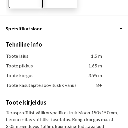
-
Spetsifikatsioon
Tehniline info
Toote laius
1.5 m
Toote pikkus
1.65 m
Toote kõrgus
3.95 m
Toote kasutajate soovituslik vanus
8+
Toote kirjeldus
Terasprofiilist välikorvpallikostruktsioon 150x150mm,
betoneeritav või hülssi asetatav. Rõnga kõrgus maast
3,05m, eenduvus 1,65m, kuumtsingitud, tagalaud