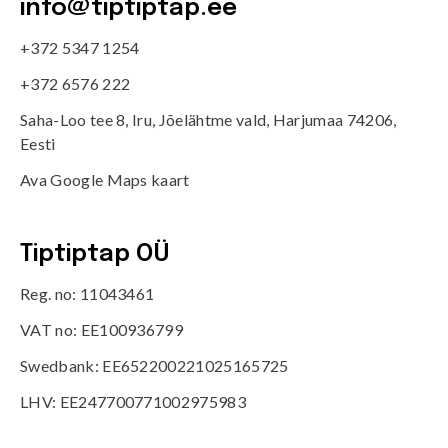
info@tiptiptap.ee
+372 5347 1254
+372 6576 222
Saha-Loo tee 8, Iru, Jõelähtme vald, Harjumaa 74206,
Eesti
Ava Google Maps kaart
Tiptiptap OÜ
Reg. no: 11043461
VAT no: EE100936799
Swedbank: EE652200221025165725
LHV: EE247700771002975983