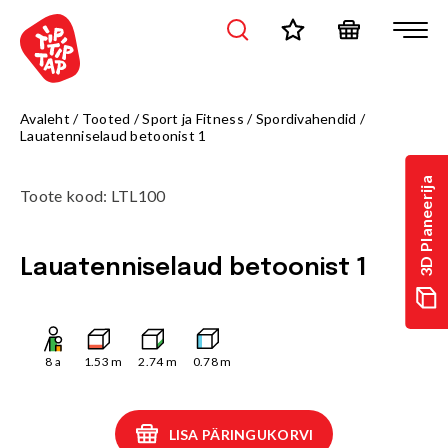
Avaleht
/
Tooted
/
Sport ja Fitness
/
Spordivahendid
/
Lauatenniselaud betoonist 1
3D Planeerija
Toote kood
:
LTL100
Lauatenniselaud betoonist 1
8
a
1.53
m
2.74
m
0.78
m
LISA PÄRINGUKORVI