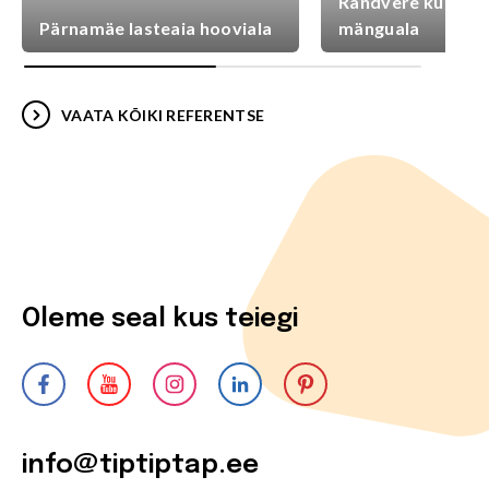
Randvere külaplat
Pärnamäe lasteaia hooviala
mänguala
VAATA KÕIKI REFERENTSE
Oleme seal kus teiegi
info@tiptiptap.ee