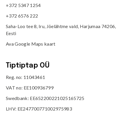
+372 5347 1254
+372 6576 222
Saha-Loo tee 8, Iru, Jõelähtme vald, Harjumaa 74206,
Eesti
Ava Google Maps kaart
Tiptiptap OÜ
Reg. no: 11043461
VAT no: EE100936799
Swedbank: EE652200221025165725
LHV: EE247700771002975983