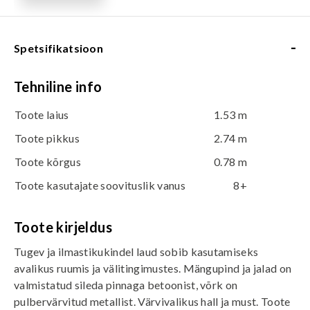
-
Spetsifikatsioon
Tehniline info
Toote laius
1.53 m
Toote pikkus
2.74 m
Toote kõrgus
0.78 m
Toote kasutajate soovituslik vanus
8+
Toote kirjeldus
Tugev ja ilmastikukindel laud sobib kasutamiseks
avalikus ruumis ja välitingimustes. Mängupind ja jalad on
valmistatud sileda pinnaga betoonist, võrk on
pulbervärvitud metallist. Värvivalikus hall ja must. Toote