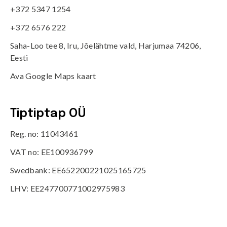
+372 5347 1254
+372 6576 222
Saha-Loo tee 8, Iru, Jõelähtme vald, Harjumaa 74206,
Eesti
Ava Google Maps kaart
Tiptiptap OÜ
Reg. no: 11043461
VAT no: EE100936799
Swedbank: EE652200221025165725
LHV: EE247700771002975983