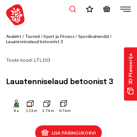
Avaleht
/
Tooted
/
Sport ja Fitness
/
Spordivahendid
/
Lauatenniselaud betoonist 3
3D Planeerija
Toote kood
:
LTL101
Lauatenniselaud betoonist 3
8
a
1.53
m
2.74
m
0.76
m
LISA PÄRINGUKORVI