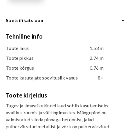
-
Spetsifikatsioon
Tehniline info
Toote laius
1.53 m
Toote pikkus
2.74 m
Toote kõrgus
0.76 m
Toote kasutajate soovituslik vanus
8+
Toote kirjeldus
Tugev ja ilmastikukindel laud sobib kasutamiseks
avalikus ruumis ja välitingimustes. Mängupind on
valmistatud sileda pinnaga betoonist, jalad
pulbervärvitud metallist ja võrk on pulbervärvitud