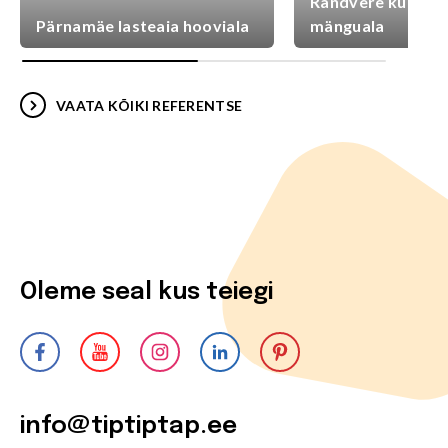
Randvere külaplat
Pärnamäe lasteaia hooviala
mänguala
VAATA KÕIKI REFERENTSE
Oleme seal kus teiegi
info@tiptiptap.ee