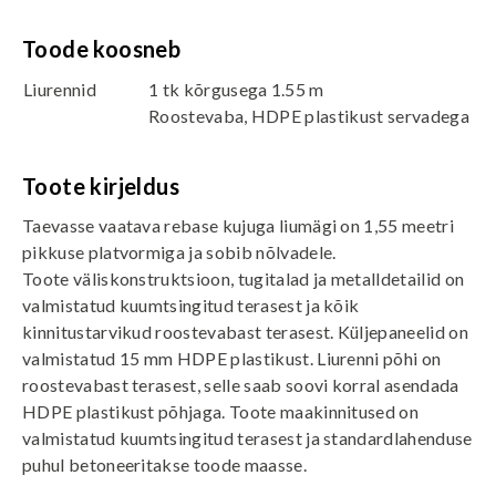
Toode koosneb
Liurennid
1 tk kõrgusega 1.55 m
Roostevaba, HDPE plastikust servadega
Toote kirjeldus
Taevasse vaatava rebase kujuga liumägi on 1,55 meetri
pikkuse platvormiga ja sobib nõlvadele.
Toote väliskonstruktsioon, tugitalad ja metalldetailid on
valmistatud kuumtsingitud terasest ja kõik
kinnitustarvikud roostevabast terasest. Küljepaneelid on
valmistatud 15 mm HDPE plastikust. Liurenni põhi on
roostevabast terasest, selle saab soovi korral asendada
HDPE plastikust põhjaga. Toote maakinnitused on
valmistatud kuumtsingitud terasest ja standardlahenduse
puhul betoneeritakse toode maasse.