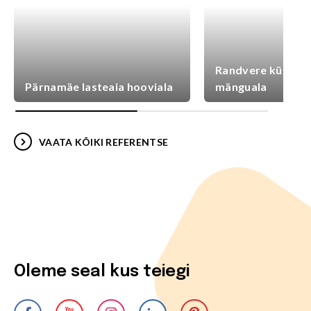
Randvere külaplat
Pärnamäe lasteaia hooviala
mänguala
VAATA KÕIKI REFERENTSE
Oleme seal kus teiegi