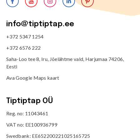
info@tiptiptap.ee
+372 5347 1254
+372 6576 222
Saha-Loo tee 8, Iru, Jõelähtme vald, Harjumaa 74206,
Eesti
Ava Google Maps kaart
Tiptiptap OÜ
Reg. no: 11043461
VAT no: EE100936799
Swedbank: EE652200221025165725