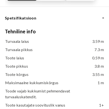
-
Spetsifikatsioon
Tehniline info
Turvaala laius
3.59 m
Turvaala pikkus
7.3 m
Toote laius
0.59 m
Toote pikkus
3.8 m
Toote kõrgus
3.55 m
Maksimaalne kukkumiskõrgus
1 m
Toode vajab kukkumist pehmendavat
turvaaluskatendit.
Toote kasutajate soovituslik vanus
1+