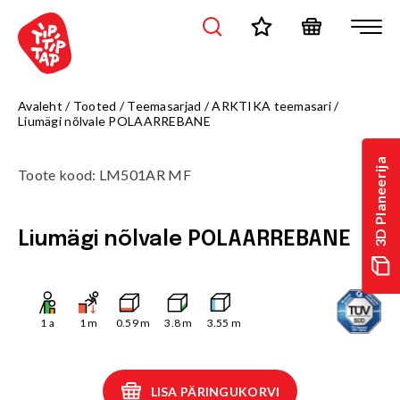
Avaleht
/
Tooted
/
Teemasarjad
/
ARKTIKA teemasari
/
Liumägi nõlvale POLAARREBANE
3D Planeerija
Toote kood
:
LM501AR MF
Liumägi nõlvale POLAARREBANE
1
a
1
m
0.59
m
3.8
m
3.55
m
LISA PÄRINGUKORVI