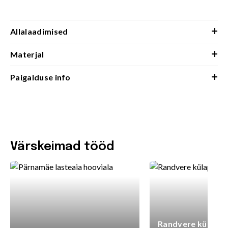
+
Allalaadimised
+
Materjal
+
Paigalduse info
Värskeimad tööd
Randvere külaplat