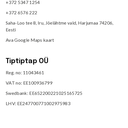
+372 5347 1254
+372 6576 222
Saha-Loo tee 8, Iru, Jõelähtme vald, Harjumaa 74206,
Eesti
Ava Google Maps kaart
Tiptiptap OÜ
Reg. no: 11043461
VAT no: EE100936799
Swedbank: EE652200221025165725
LHV: EE247700771002975983