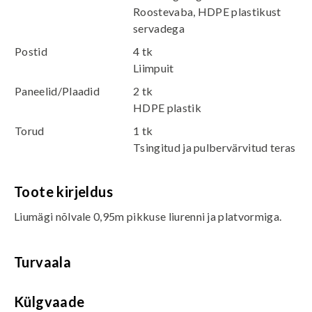
Roostevaba, HDPE plastikust
servadega
Postid
4 tk
Liimpuit
Paneelid/Plaadid
2 tk
HDPE plastik
Torud
1 tk
Tsingitud ja pulbervärvitud teras
Toote kirjeldus
Liumägi nõlvale 0,95m pikkuse liurenni ja platvormiga.
Turvaala
Külgvaade