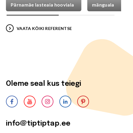
Pärnamäe lasteaia hooviala
mänguala
VAATA KÕIKI REFERENTSE
Oleme seal kus teiegi
info@tiptiptap.ee