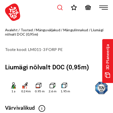
Avaleht
/
Tooted
/
Mänguväljakud
/
Mängulinnakud
/
Liumägi
nõlvalt DOC (0,95m)
3D Planeerija
Toote kood
:
LM011-3 FORP PE
Liumägi nõlvalt DOC (0,95m)
1
a
0.24
m
0.95
m
2.6
m
1.95
m
Värvivalikud
i