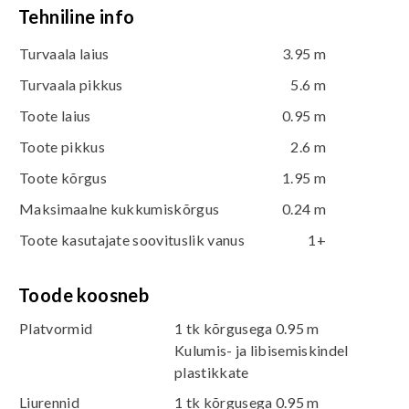
Tehniline info
Turvaala laius
3.95 m
Turvaala pikkus
5.6 m
Toote laius
0.95 m
Toote pikkus
2.6 m
Toote kõrgus
1.95 m
Maksimaalne kukkumiskõrgus
0.24 m
Toote kasutajate soovituslik vanus
1+
Toode koosneb
Platvormid
1 tk kõrgusega 0.95 m
Kulumis- ja libisemiskindel
plastikkate
Liurennid
1 tk kõrgusega 0.95 m