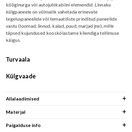
kööginurga või autojuhikabiini elemendid. Linnaku
külgpaneele on võimalik vahetada erinevate
tegeluspaneelide või temaatiliste prinditud paneelide
vastu (loomad, linnud, kalad, puud, marjad jne), mille
täpsed kujundused kooskõlastame kliendiga tellimuse
käigus.
Turvaala
Külgvaade
+
Allalaadimised
+
Materjal
+
Paigalduse info