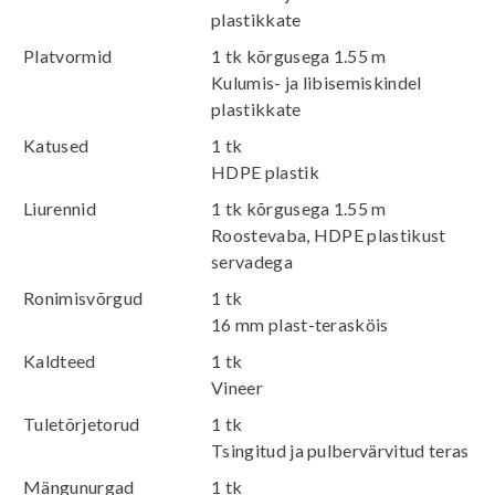
plastikkate
Platvormid
1 tk kõrgusega 1.55 m
Kulumis- ja libisemiskindel
plastikkate
Katused
1 tk
HDPE plastik
Liurennid
1 tk kõrgusega 1.55 m
Roostevaba, HDPE plastikust
servadega
Ronimisvõrgud
1 tk
16 mm plast-terasköis
Kaldteed
1 tk
Vineer
Tuletõrjetorud
1 tk
Tsingitud ja pulbervärvitud teras
Mängunurgad
1 tk