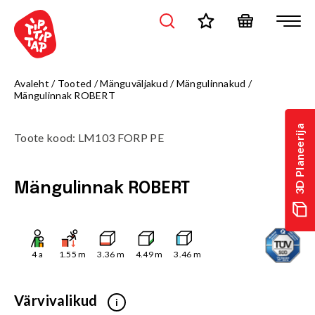
Avaleht
/
Tooted
/
Mänguväljakud
/
Mängulinnakud
/
Mängulinnak ROBERT
3D Planeerija
Toote kood
:
LM103 FORP PE
Mängulinnak ROBERT
4
a
1.55
m
3.36
m
4.49
m
3.46
m
Värvivalikud
i