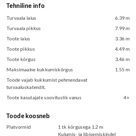
Tehniline info
Turvaala laius
6.39 m
Turvaala pikkus
7.99 m
Toote laius
3.36 m
Toote pikkus
4.49 m
Toote kõrgus
3.46 m
Maksimaalne kukkumiskõrgus
1.55 m
Toode vajab kukkumist pehmendavat
turvaaluskatendit.
Toote kasutajate soovituslik vanus
4+
Toode koosneb
Platvormid
1 tk kõrgusega 1.2 m
Kulumis- ja libisemiskindel