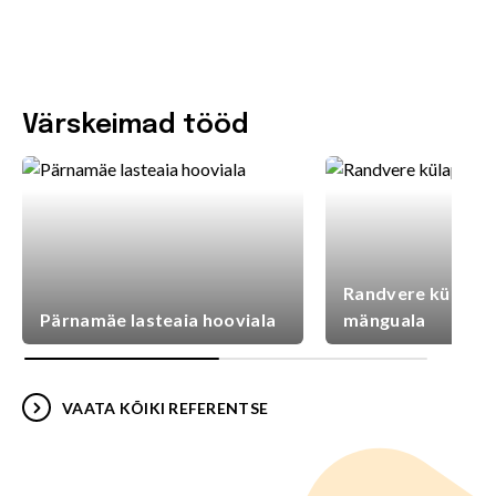
Värskeimad tööd
Randvere külaplat
Pärnamäe lasteaia hooviala
mänguala
VAATA KÕIKI REFERENTSE