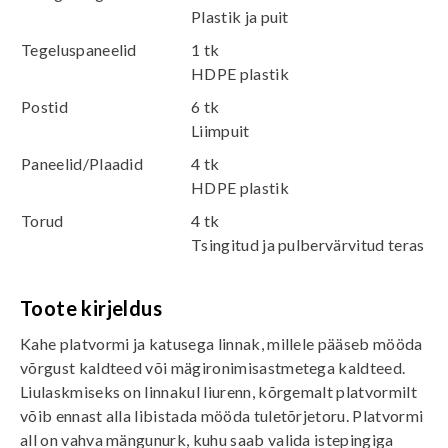
Plastik ja puit
Tegeluspaneelid
1 tk
HDPE plastik
Postid
6 tk
Liimpuit
Paneelid/Plaadid
4 tk
HDPE plastik
Torud
4 tk
Tsingitud ja pulbervärvitud teras
Toote kirjeldus
Kahe platvormi ja katusega linnak, millele pääseb mööda
võrgust kaldteed või mägironimisastmetega kaldteed.
Liulaskmiseks on linnakul liurenn, kõrgemalt platvormilt
võib ennast alla libistada mööda tuletõrjetoru. Platvormi
all on vahva mängunurk, kuhu saab valida istepingiga