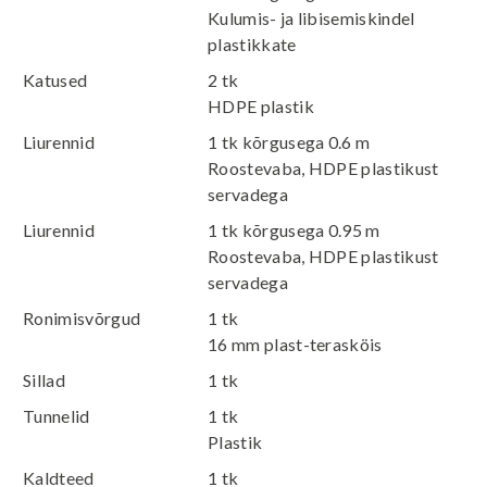
Kulumis- ja libisemiskindel
plastikkate
Katused
2 tk
HDPE plastik
Liurennid
1 tk kõrgusega 0.6 m
Roostevaba, HDPE plastikust
servadega
Liurennid
1 tk kõrgusega 0.95 m
Roostevaba, HDPE plastikust
servadega
Ronimisvõrgud
1 tk
16 mm plast-terasköis
Sillad
1 tk
Tunnelid
1 tk
Plastik
Kaldteed
1 tk