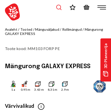
Avaleht
/
Tooted
/
Mänguväljakud
/
Rollimängud
/
Mängurong
GALAXY EXPRESS
3D Planeerija
Toote kood
:
MM103 FORP PE
Mängurong GALAXY EXPRESS
1
a
0.95
m
3.43
m
8.31
m
2.9
m
Värvivalikud
i