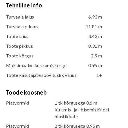
Tehniline info
Turvaala laius
6.93 m
Turvaala pikkus
11.81 m
Toote laius
3.43 m
Toote pikkus
8.31 m
Toote kõrgus
2.9 m
Maksimaalne kukkumiskõrgus
0.95 m
Toote kasutajate soovituslik vanus
1+
Toode koosneb
Platvormid
1 tk kõrgusega 0.6 m
Kulumis- ja libisemiskindel
plastikkate
Platvormid
2 tk kõrgusega 0.95 m