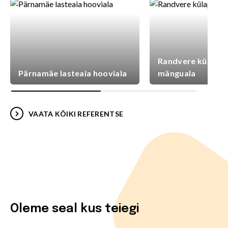
Randvere külaplat
Pärnamäe lasteaia hooviala
mänguala
VAATA KÕIKI REFERENTSE
Oleme seal kus teiegi