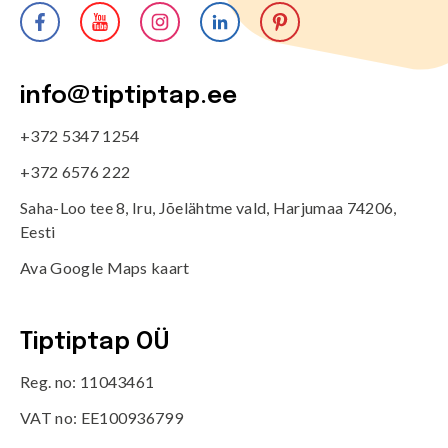
info@tiptiptap.ee
+372 5347 1254
+372 6576 222
Saha-Loo tee 8, Iru, Jõelähtme vald, Harjumaa 74206,
Eesti
Ava Google Maps kaart
Tiptiptap OÜ
Reg. no: 11043461
VAT no: EE100936799