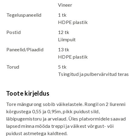
Vineer
Tegeluspaneelid
1 tk
HDPE plastik
Postid
12 tk
Liimpuit
Paneelid/Plaadid
13 tk
HDPE plastik
Torud
5 tk
Tsingitud ja pulbervärvitud teras
Toote kirjeldus
Tore mängurong sobib väikelastele. Rongil on 2 liurenni
kõrgustega 0,55 ja 0,95m, pikk puidust sild,
läbipugemistoru ja arvelaud. Üles platvormidele saavad
lapsed minna mööda treppi ja väikest võrgust- või
puidust astmetega kaldteed.