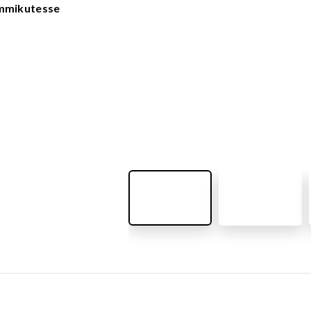
VÄLIMÖÖBEL
emmikutesse
Kõik tooted
guvahendid
Linnaruumi tooted
Laste lauad ja pingid
ATTEMATERJALID
Pargipingid
Prügikastid
d
Jalgrattahoidjad
aluskate
Aiad
d
Koerteväljaku tooted (Agility)
s
uru turvaaluskate
rukärg
pave kivikatend