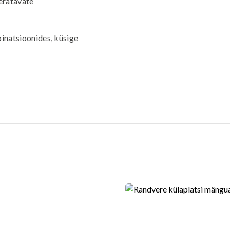
eeratavate
binatsioonides, küsige