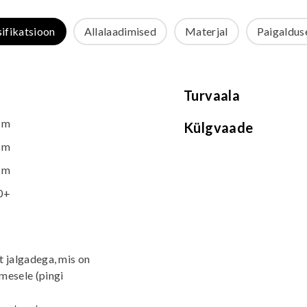
sifikatsioon
Allalaadimised
Materjal
Paigalduse
Turvaala
 m
Külgvaade
 m
 m
0+
st jalgadega, mis on
mesele (pingi