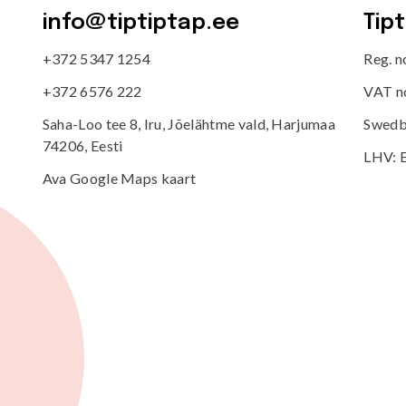
info@tiptiptap.ee
Tip
+372 5347 1254
Reg. 
+372 6576 222
VAT n
Saha-Loo tee 8, Iru, Jõelähtme vald, Harjumaa
Swedb
74206, Eesti
LHV: 
Ava Google Maps kaart