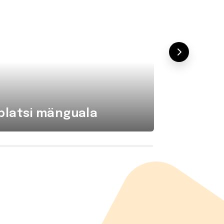
platsi mänguala
Komba