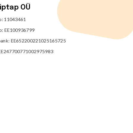
tiptap OÜ
no: 11043461
o: EE100936799
ank: EE652200221025165725
EE247700771002975983