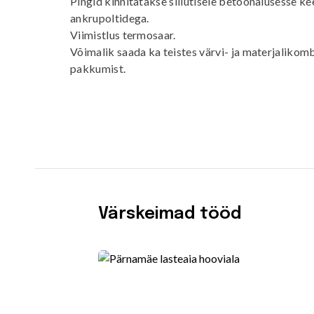
Pingid kinnitatakse sillutisele betoonalusesse k
ankrupoltidega.
Viimistlus termosaar.
Võimalik saada ka teistes värvi- ja materjalikom
pakkumist.
Värskeimad tööd