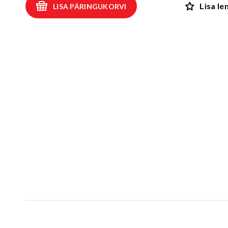
Lisa l
LISA PÄRINGUKORVI
Kiiged
ROBIINIA
Vedru- ja kaalukiiged
Spooky män
Mängumajad ja varjualused
Rollimängud
ALUSK
Karussellid
Kõik toote
Liiva- ja veemängud
EPDM turva
Tasakaalu- ja tervisespordivahendid
Kummimati
Võrkatraktsioonid ja välibatuudid
Kummimult
3D Kummiloomad & Asfaldimängud
Kunstm
Õuesõpe ja muusikamängud
UUS!
Kummist mu
Interaktiivsed - ja teadustooted
Erivajadustega lastele
Elasto
UUS!