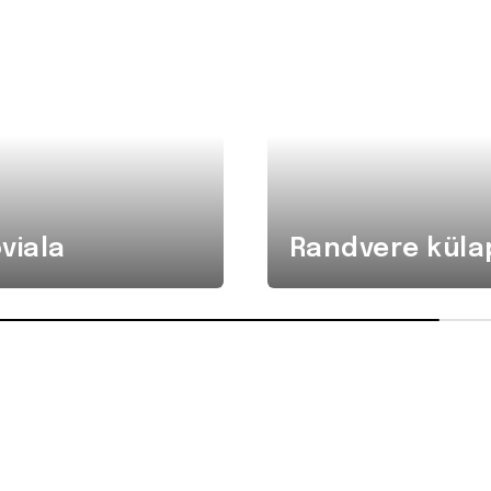
viala
Randvere küla