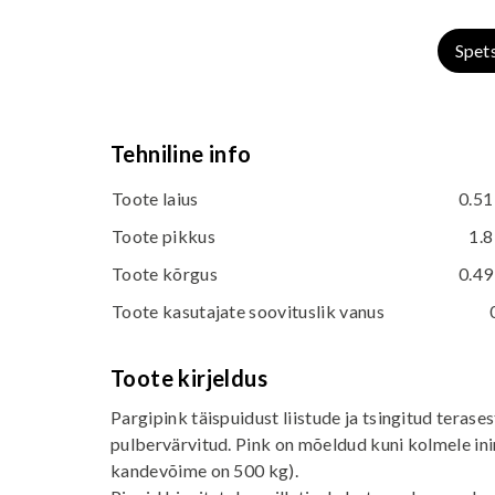
Spet
Tehniline info
Toote laius
0.51
Toote pikkus
1.8
Toote kõrgus
0.49
Toote kasutajate soovituslik vanus
Toote kirjeldus
Pargipink täispuidust liistude ja tsingitud terase
pulbervärvitud. Pink on mõeldud kuni kolmele ini
kandevõime on 500 kg).