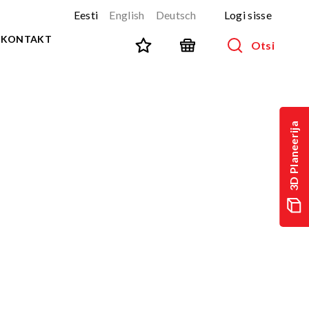
Eesti
English
Deutsch
Logi sisse
KONTAKT
Otsi
SPORT JA FITNESS
Kõik tooted
3D Planeerija
NINJA-rada
UUS!
PARKUUR
UUS!
URBAN sari
UUS!
Spordivahendid
Välitreeningvahendid
d
Tänavatreening
)
Roostevaba välijõusaal
Multifunktsionaalsed väljakud
TEQ mängulauad