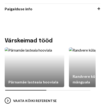
+
Paigalduse info
Värskeimad tööd
Randvere külaplat
Pärnamäe lasteaia hooviala
mänguala
VAATA KÕIKI REFERENTSE