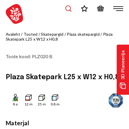
Avaleht
/
Tooted
/
Skatepargid
/
Plaza skatepargid
/
Plaza
Skatepark L25 x W12 x H0,8
3D Planeerija
Toote kood
:
PLZ020 B
Plaza Skatepark L25 x W12 x H0,8
8
a
12
m
25
m
0.8
m
Materjal