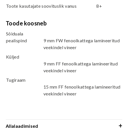
Toote kasutajate soovituslik vanus
8+
Toode koosneb
Sõiduala
pealispind
9 mm FW fenoolkattega lamineeritud
veekindel vineer
Küljed
9 mm FF fenoolkattega lamineeritud
veekindel vineer
Tugiraam
15 mm FF fenoolkattega lamineeritud
veekindel vineer
+
Allalaadimised