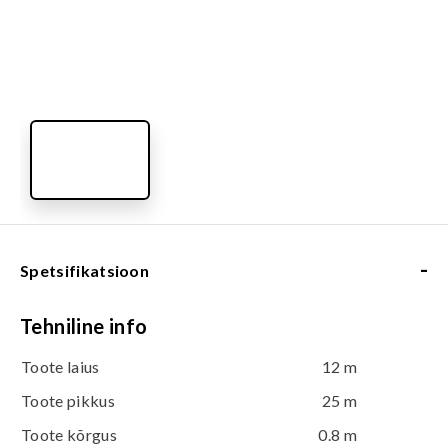
-
Spetsifikatsioon
Tehniline info
Toote laius
12 m
Toote pikkus
25 m
Toote kõrgus
0.8 m