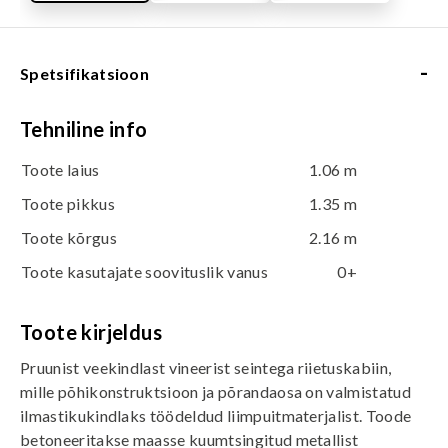
-
Spetsifikatsioon
Tehniline info
Toote laius
1.06 m
Toote pikkus
1.35 m
Toote kõrgus
2.16 m
Toote kasutajate soovituslik vanus
0+
Toote kirjeldus
Pruunist veekindlast vineerist seintega riietuskabiin,
mille põhikonstruktsioon ja põrandaosa on valmistatud
ilmastikukindlaks töödeldud liimpuitmaterjalist. Toode
betoneeritakse maasse kuumtsingitud metallist