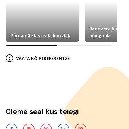
Randvere külaplat
Pärnamäe lasteaia hooviala
mänguala
VAATA KÕIKI REFERENTSE
Oleme seal kus teiegi