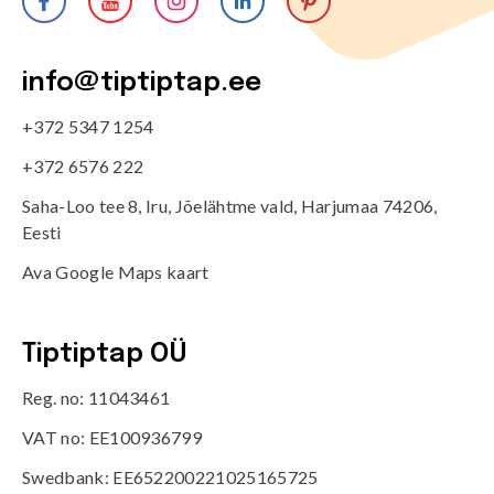
info@tiptiptap.ee
+372 5347 1254
+372 6576 222
Saha-Loo tee 8, Iru, Jõelähtme vald, Harjumaa 74206,
Eesti
Ava Google Maps kaart
Tiptiptap OÜ
Reg. no: 11043461
VAT no: EE100936799
Swedbank: EE652200221025165725