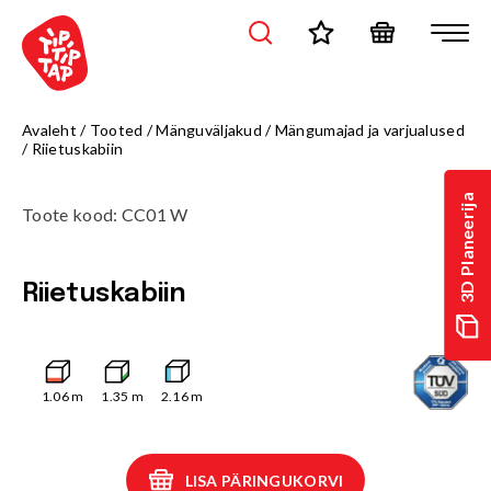
Avaleht
/
Tooted
/
Mänguväljakud
/
Mängumajad ja varjualused
/
Riietuskabiin
3D Planeerija
Toote kood
:
CC01 W
Riietuskabiin
1.06
m
1.35
m
2.16
m
LISA PÄRINGUKORVI