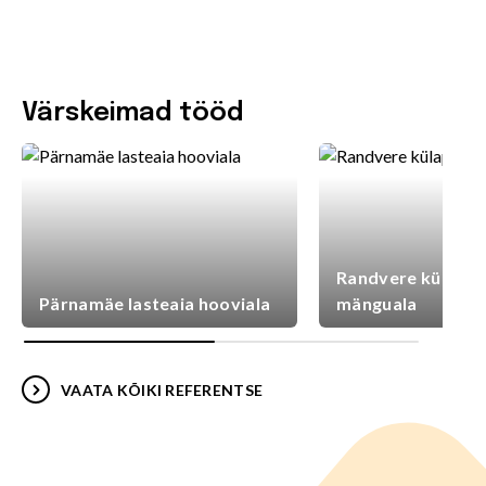
Värskeimad tööd
Randvere külaplat
Pärnamäe lasteaia hooviala
mänguala
VAATA KÕIKI REFERENTSE