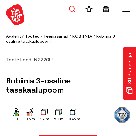
Avaleht
/
Tooted
/
Teemasarjad
/
ROBIINIA
/
Robiinia 3-
osaline tasakaalupoom
3D Planeerija
Toote kood
:
N3220U
Robiinia 3-osaline
tasakaalupoom
3
a
0.6
m
1.6
m
5.1
m
0.45
m