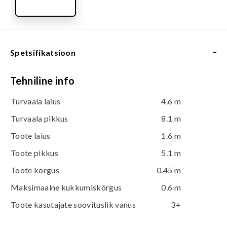
-
Spetsifikatsioon
Tehniline info
Turvaala laius
4.6 m
Turvaala pikkus
8.1 m
Toote laius
1.6 m
Toote pikkus
5.1 m
Toote kõrgus
0.45 m
Maksimaalne kukkumiskõrgus
0.6 m
Toote kasutajate soovituslik vanus
3+