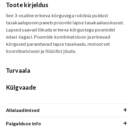
Toote kirjeldus
See 3-osaline erineva kõrgusega robiinia puidust
tasakaalupoom paneb proovile lapse tasakaaluoskused.
Lapsed saavad liikuda erineva kõrgustega poomidel
edasi-tagasi. Poomide kombinatsioon ja erinevad
kõrgused parandavad lapse tasakaalu, motoorset
koordinatsiooni ja füüsilist jõudu.
Turvaala
Külgvaade
+
Allalaadimised
+
Paigalduse info