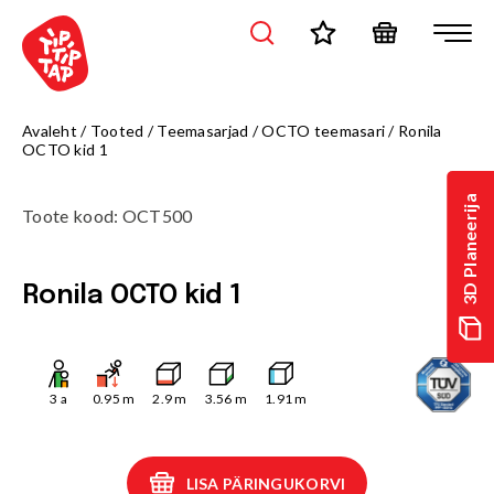
Avaleht
/
Tooted
/
Teemasarjad
/
OCTO teemasari
/
Ronila
OCTO kid 1
3D Planeerija
Toote kood
:
OCT500
Ronila OCTO kid 1
3
a
0.95
m
2.9
m
3.56
m
1.91
m
LISA PÄRINGUKORVI