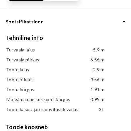
-
Spetsifikatsioon
Tehniline info
Turvaala laius
5.9 m
Turvaala pikkus
6.56 m
Toote laius
2.9 m
Toote pikkus
3.56 m
Toote kõrgus
1.91 m
Maksimaalne kukkumiskõrgus
0.95 m
Toote kasutajate soovituslik vanus
3+
Toode koosneb