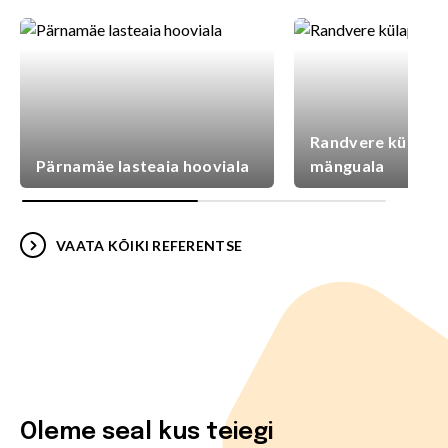
Randvere külaplat
Pärnamäe lasteaia hooviala
mänguala
VAATA KÕIKI REFERENTSE
Oleme seal kus teiegi