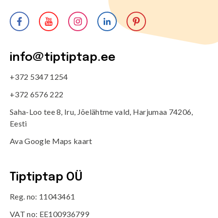
info@tiptiptap.ee
+372 5347 1254
+372 6576 222
Saha-Loo tee 8, Iru, Jõelähtme vald, Harjumaa 74206,
Eesti
Ava Google Maps kaart
Tiptiptap OÜ
Reg. no: 11043461
VAT no: EE100936799