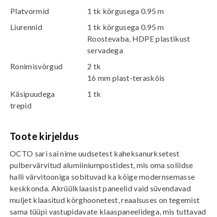
Platvormid
1 tk kõrgusega 0.95 m
Liurennid
1 tk kõrgusega 0.95 m
Roostevaba, HDPE plastikust
servadega
Ronimisvõrgud
2 tk
16 mm plast-terasköis
Käsipuudega
1 tk
trepid
Toote kirjeldus
OCTO sari sai nime uudsetest kaheksanurksetest
pulbervärvitud alumiiniumpostidest, mis oma soliidse
halli värvitooniga sobituvad ka kõige modernsemasse
keskkonda. Akrüülklaasist paneelid vaid süvendavad
muljet klaasitud kõrghoonetest, reaalsuses on tegemist
sama tüüpi vastupidavate klaaspaneelidega, mis tuttavad