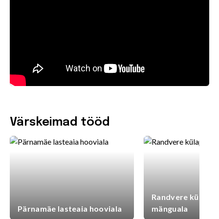
Värskeimad tööd
Randvere külaplat
Pärnamäe lasteaia hooviala
mänguala