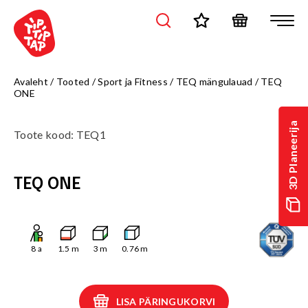
Avaleht
/
Tooted
/
Sport ja Fitness
/
TEQ mängulauad
/
TEQ
ONE
3D Planeerija
Toote kood
:
TEQ1
TEQ ONE
8
a
1.5
m
3
m
0.76
m
LISA PÄRINGUKORVI