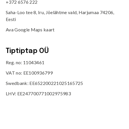
+372 6576 222
Saha-Loo tee 8, Iru, Jõelähtme vald, Harjumaa 74206,
Eesti
Ava Google Maps kaart
Tiptiptap OÜ
Reg. no: 11043461
VAT no: EE100936799
Swedbank: EE652200221025165725
LHV: EE247700771002975983