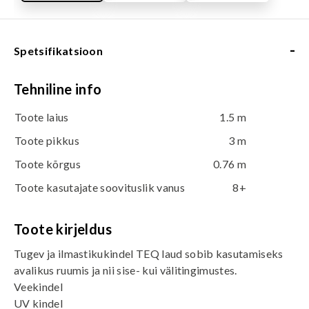
-
Spetsifikatsioon
Tehniline info
Toote laius
1.5 m
Toote pikkus
3 m
Toote kõrgus
0.76 m
Toote kasutajate soovituslik vanus
8+
Toote kirjeldus
Tugev ja ilmastikukindel TEQ laud sobib kasutamiseks
avalikus ruumis ja nii sise- kui välitingimustes.
Veekindel
UV kindel