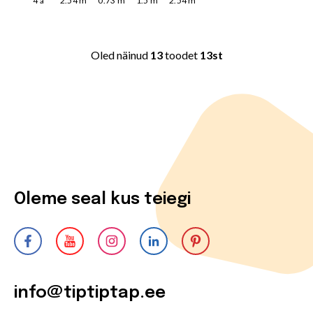
4
a
2.54
m
0.73
m
1.5
m
2.54
m
Oled näinud
13
toodet
13st
Oleme seal kus teiegi
info@tiptiptap.ee