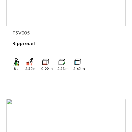
TSV005
Rippredel
8
a
2.55
m
0.99
m
2.53
m
2.65
m