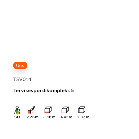
Uus
TSV014
Tervisespordikompleks 5
14
a
2.28
m
3.18
m
4.42
m
2.37
m