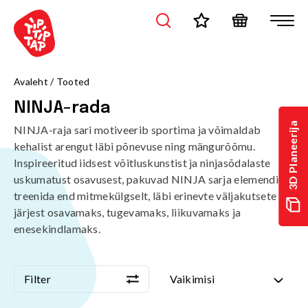
/tooted/sport-ja-fitness/ninja-rada?page=1&sort=standard
Avaleht
/
Tooted
NINJA-rada
3D Planeerija
NINJA-raja sari motiveerib sportima ja võimaldab
kehalist arengut läbi põnevuse ning mängurõõmu.
Inspireeritud iidsest võitluskunstist ja ninjasõdalaste
uskumatust osavusest, pakuvad NINJA sarja elemendid
treenida end mitmekülgselt, läbi erinevte väljakutsete
järjest osavamaks, tugevamaks, liikuvamaks ja
enesekindlamaks.
Filter
Vaikimisi
Filter
Vaikimisi