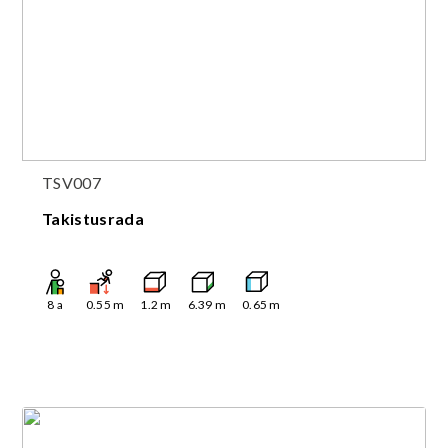
TSV007
Takistusrada
8
a
0.55
m
1.2
m
6.39
m
0.65
m