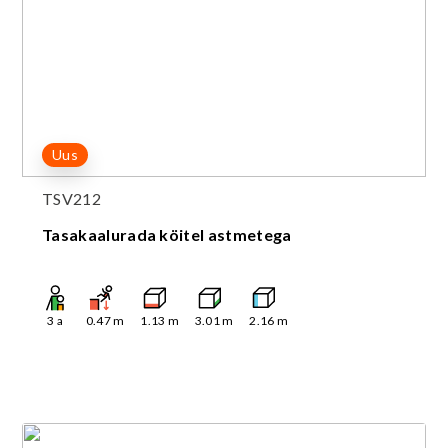
Uus
TSV212
Tasakaalurada köitel astmetega
3
a
0.47
m
1.13
m
3.01
m
2.16
m