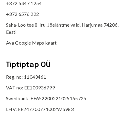
+372 5347 1254
+372 6576 222
Saha-Loo tee 8, Iru, Jõelähtme vald, Harjumaa 74206,
Eesti
Ava Google Maps kaart
Tiptiptap OÜ
Reg. no: 11043461
VAT no: EE100936799
Swedbank: EE652200221025165725
LHV: EE247700771002975983