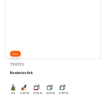
Uus
TSV211
Ronimisvõrk
4
a
2.47
m
3.52
m
2.01
m
2.47
m