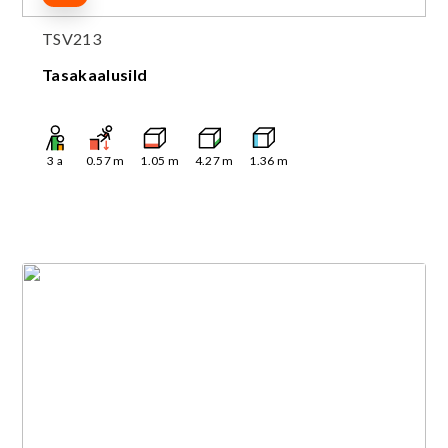
TSV213
Tasakaalusild
3
a
0.57
m
1.05
m
4.27
m
1.36
m