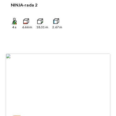
NINJA-rada 2
4
a
6.66
m
18.31
m
2.67
m