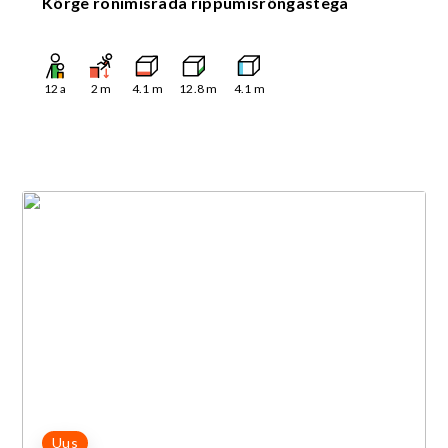
Kõrge ronimisrada rippumisrõngastega
12
a
2
m
4.1
m
12.8
m
4.1
m
Uus