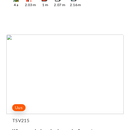
4
a
2.03
m
1
m
2.07
m
2.16
m
Uus
TSV215