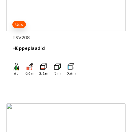
Uus
TSV208
Hüppeplaadid
6
a
0.6
m
2.1
m
3
m
0.6
m