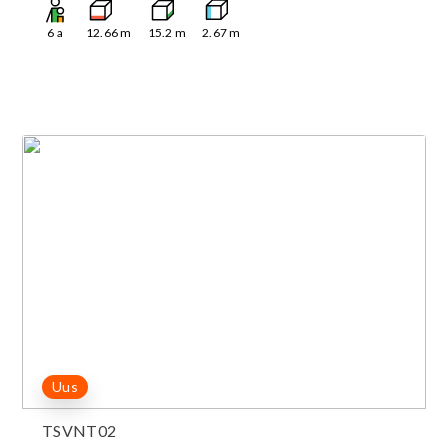
6
a
12.66
m
15.2
m
2.67
m
Uus
TSVNT02