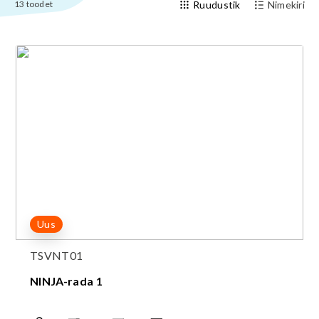
13
toodet
Ruudustik
Nimekiri
Uus
TSVNT01
NINJA-rada 1