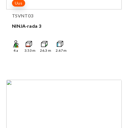
Uus
TSVNT03
NINJA-rada 3
4
a
3.53
m
26.3
m
2.67
m