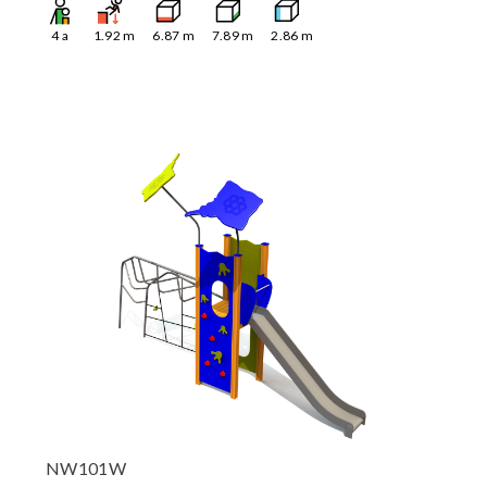
4
a
1.92
m
6.87
m
7.89
m
2.86
m
NW101W