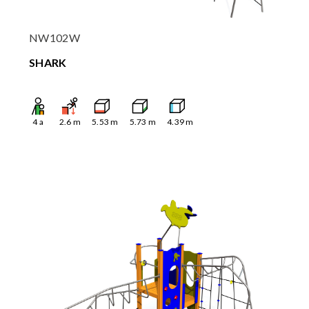
NW102W
SHARK
4
a
2.6
m
5.53
m
5.73
m
4.39
m