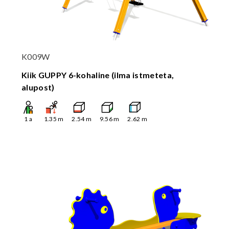
K009W
Kiik GUPPY 6-kohaline (ilma istmeteta,
alupost)
1
a
1.35
m
2.54
m
9.56
m
2.62
m