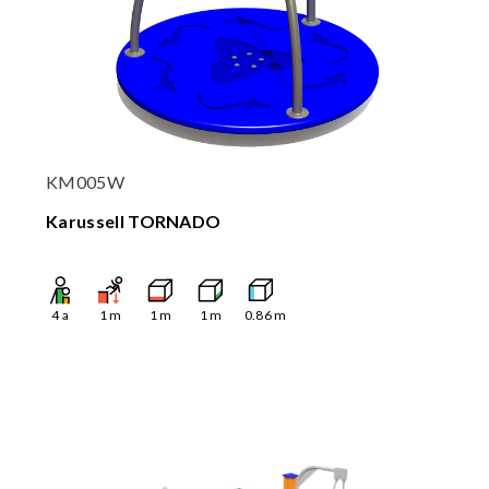
KM005W
Karussell TORNADO
4
a
1
m
1
m
1
m
0.86
m