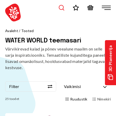
/tooted/teemasarjad/water-world-teemasari?page=1&sort=stan
Avaleht
/
Tooted
WATER WORLD teemasari
3D Planeerija
Värvikirevad kalad ja põnev veealune maailm on selle
sarja inspiratsiooniks. Temaatiliste kujunditega paneelid
lisavad omanäolisust, hooldusvabad materjalid tagavad
kestvuse.
Filter
Vaikimisi
Filter
Vaikimisi
25
toodet
Ruudustik
Nimekiri