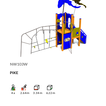
NW103W
PIKE
4
a
2.64
m
3.34
m
6.22
m