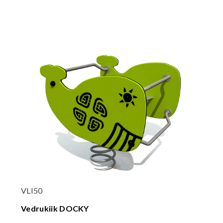
VLI50
Vedrukiik DOCKY