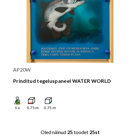
AP20W
Prinditud tegeluspaneel WATER WORLD
1
a
0.75
m
0.75
m
Oled näinud
25
toodet
25st