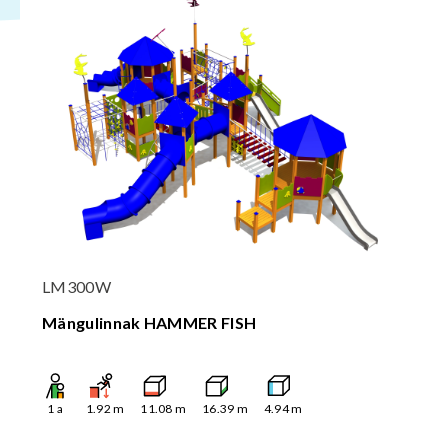
LM300W
Mängulinnak HAMMER FISH
1
a
1.92
m
11.08
m
16.39
m
4.94
m