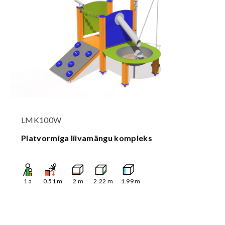
LMK100W
Platvormiga liivamängu kompleks
1
a
0.51
m
2
m
2.22
m
1.99
m