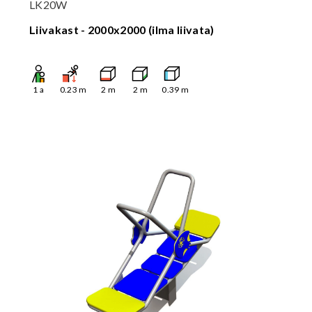
LK20W
Liivakast - 2000x2000 (ilma liivata)
1
a
0.23
m
2
m
2
m
0.39
m