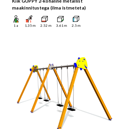
Kiik GUPPY 2-kohaline metallist
maakinnitustega (ilma istmeteta)
1
a
1.35
m
2.52
m
3.61
m
2.5
m