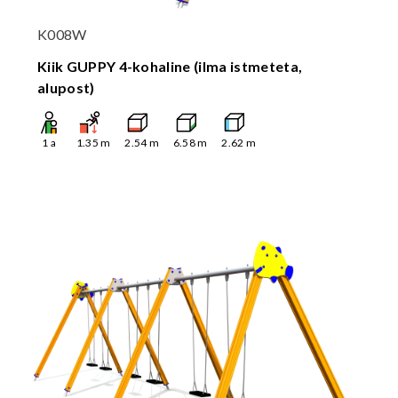
K008W
Kiik GUPPY 4-kohaline (ilma istmeteta,
alupost)
1
a
1.35
m
2.54
m
6.58
m
2.62
m