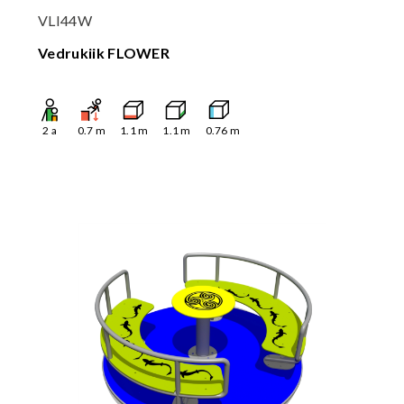
VLI44W
Vedrukiik FLOWER
2
a
0.7
m
1.1
m
1.1
m
0.76
m