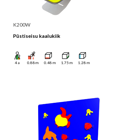
K200W
Püstiseisu kaalukiik
4
a
0.88
m
0.48
m
1.75
m
1.28
m