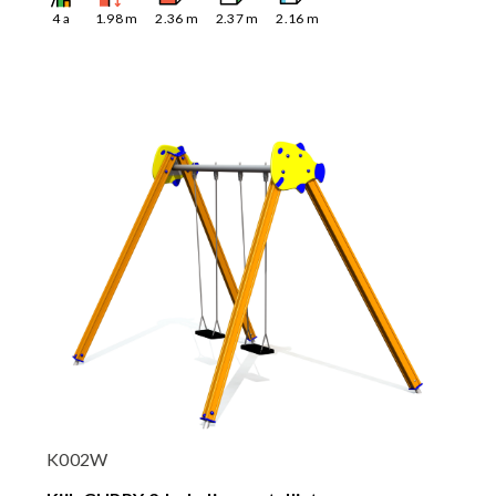
4
a
1.98
m
2.36
m
2.37
m
2.16
m
K002W