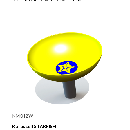
4
a
0.57
m
7.36
m
7.36
m
1.3
m
KM012W
Karussell STARFISH