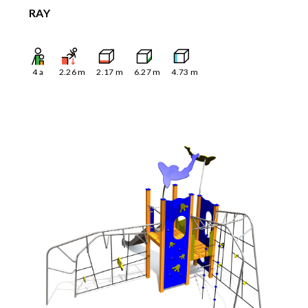
RAY
4
a
2.26
m
2.17
m
6.27
m
4.73
m