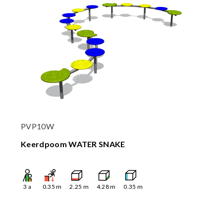
PVP10W
Keerdpoom WATER SNAKE
3
a
0.35
m
2.25
m
4.28
m
0.35
m