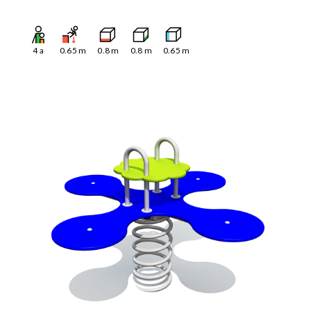
4
a
0.65
m
0.8
m
0.8
m
0.65
m