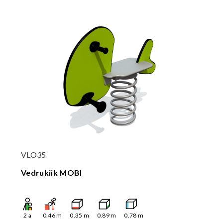
VLO35
Vedrukiik MOBI
2
a
0.46
m
0.35
m
0.89
m
0.78
m