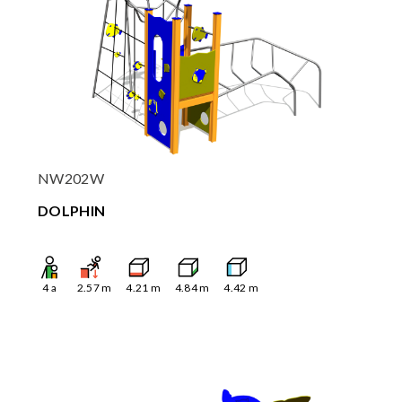
NW202W
DOLPHIN
4
a
2.57
m
4.21
m
4.84
m
4.42
m