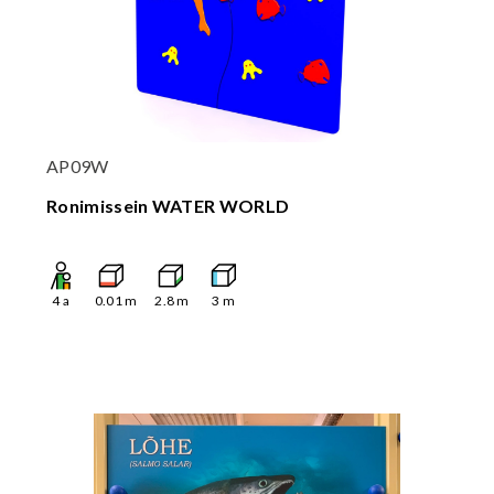
AP09W
Ronimissein WATER WORLD
4
a
0.01
m
2.8
m
3
m