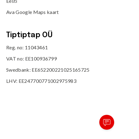
Eesti
Ava Google Maps kaart
Tiptiptap OÜ
Reg. no: 11043461
VAT no: EE100936799
Swedbank: EE652200221025165725
LHV: EE247700771002975983