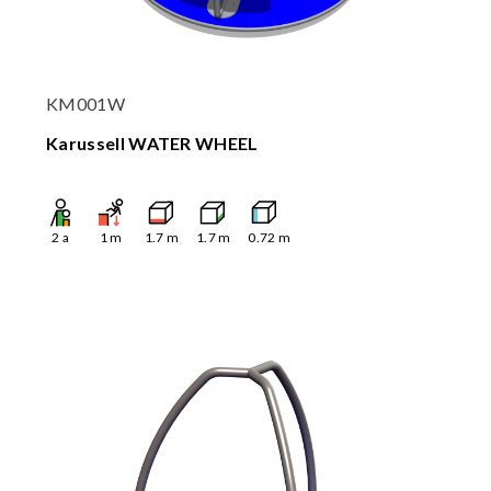
KM001W
Karussell WATER WHEEL
2
a
1
m
1.7
m
1.7
m
0.72
m