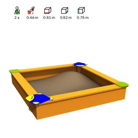
2
a
0.46
m
0.81
m
0.82
m
0.78
m