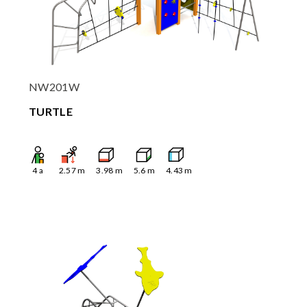
NW201W
TURTLE
4
a
2.57
m
3.98
m
5.6
m
4.43
m