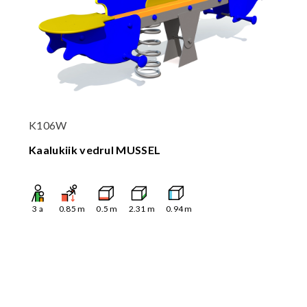
K106W
Kaalukiik vedrul MUSSEL
3
a
0.85
m
0.5
m
2.31
m
0.94
m