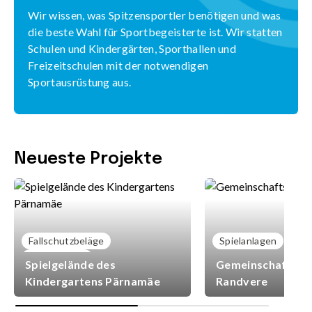
Wir wissen, was Spitzensportler benötigen und was
die beste Wahl für Sportbegeisterte ist. Wir statten
Schulen und Kindergärten, Sporthallen und
Freizeitschulen mit der notwendigen
Sportausrüstung aus.
Neueste Projekte
Fallschutzbeläge
Spielanlagen
Spielanlagen
Spielgelände des
Gemeinschaftsspi
Kindergartens Pärnamäe
Randvere