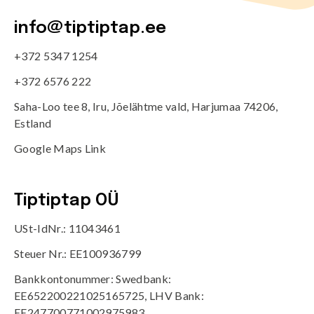
info@tiptiptap.ee
+372 5347 1254
+372 6576 222
Saha-Loo tee 8, Iru, Jõelähtme vald, Harjumaa 74206,
Estland
Google Maps Link
Tiptiptap OÜ
USt-IdNr.: 11043461
Steuer Nr.: EE100936799
Bankkontonummer: Swedbank:
EE652200221025165725, LHV Bank:
EE247700771002975983