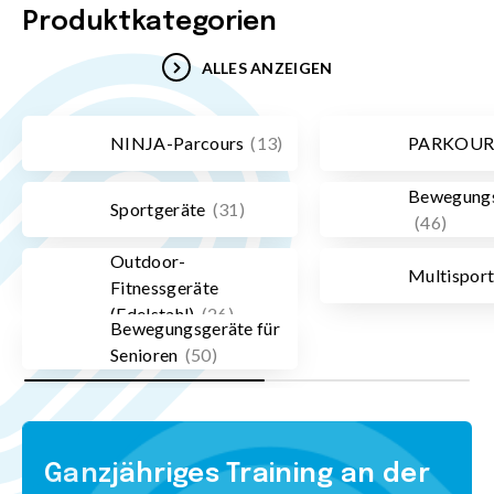
Produktkategorien
ALLES ANZEIGEN
NINJA-Parcours
(
13
)
PARKOU
Bewegungs
Sportgeräte
(
31
)
(
46
)
Outdoor-
Multisport
Fitnessgeräte
(Edelstahl)
(
26
)
Bewegungsgeräte für
Senioren
(
50
)
Ganzjähriges Training an der