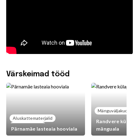
Värskeimad tööd
Mänguväljakud
Aluskattematerjalid
Randvere külaplat
Mänguväljakud
Pärnamäe lasteaia hooviala
mänguala