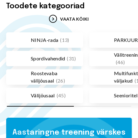
Toodete kategooriad
VAATA KÕIKI
NINJA-rada
(
13
)
PARKUUR
Välitreeni
Spordivahendid
(
31
)
(
46
)
Roostevaba
Multifunkt
välijõusaal
(
26
)
väljakud
(
Välijõusaal
(
45
)
Seenioritel
Aastaringne treening värskes