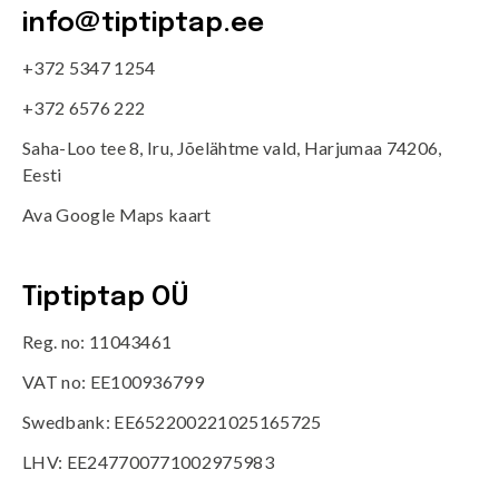
info@tiptiptap.ee
+372 5347 1254
+372 6576 222
Saha-Loo tee 8, Iru, Jõelähtme vald, Harjumaa 74206,
Eesti
Ava Google Maps kaart
Tiptiptap OÜ
Reg. no: 11043461
VAT no: EE100936799
Swedbank: EE652200221025165725
LHV: EE247700771002975983