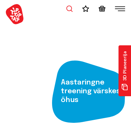
3D Planeerija
Aastaringne
treening värskes
õhus