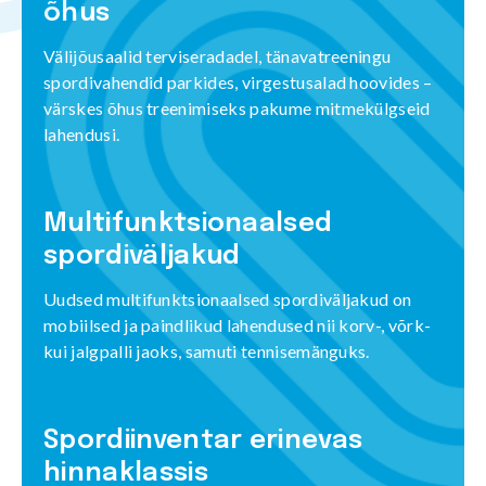
õhus
Välijõusaalid terviseradadel, tänavatreeningu
spordivahendid parkides, virgestusalad hoovides –
värskes õhus treenimiseks pakume mitmekülgseid
lahendusi.
Multifunktsionaalsed
spordiväljakud
Uudsed multifunktsionaalsed spordiväljakud on
mobiilsed ja paindlikud lahendused nii korv-, võrk-
kui jalgpalli jaoks, samuti tennisemänguks.
Spordiinventar erinevas
hinnaklassis