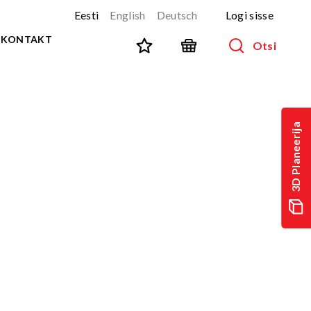
Eesti
English
Deutsch
Logi sisse
KONTAKT
Otsi
SPORT JA FITNESS
Kõik tooted
3D Planeerija
NINJA-rada
UUS!
PARKUUR
UUS!
URBAN sari
UUS!
Spordivahendid
Välitreeningvahendid
d
Tänavatreening
)
Roostevaba välijõusaal
Multifunktsionaalsed väljakud
TEQ mängulauad