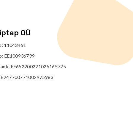
tiptap OÜ
no: 11043461
o: EE100936799
ank: EE652200221025165725
EE247700771002975983