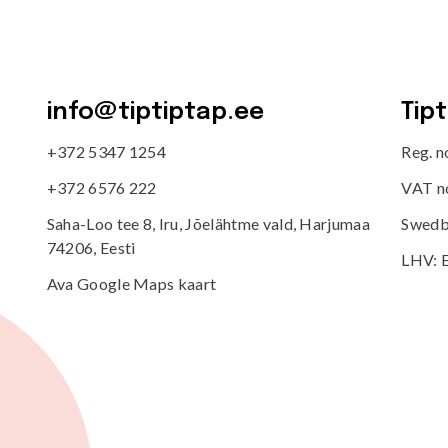
info@tiptiptap.ee
Tip
+372 5347 1254
Reg. 
+372 6576 222
VAT n
Saha-Loo tee 8, Iru, Jõelähtme vald, Harjumaa
Swedb
74206, Eesti
LHV: 
Ava Google Maps kaart