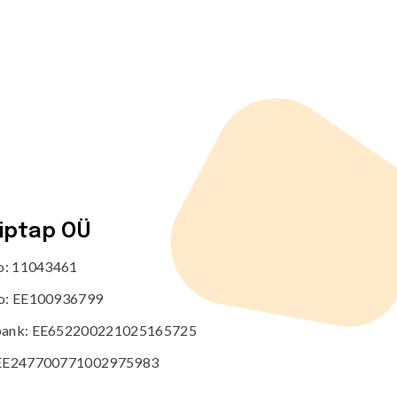
tiptap OÜ
no: 11043461
o: EE100936799
ank: EE652200221025165725
EE247700771002975983