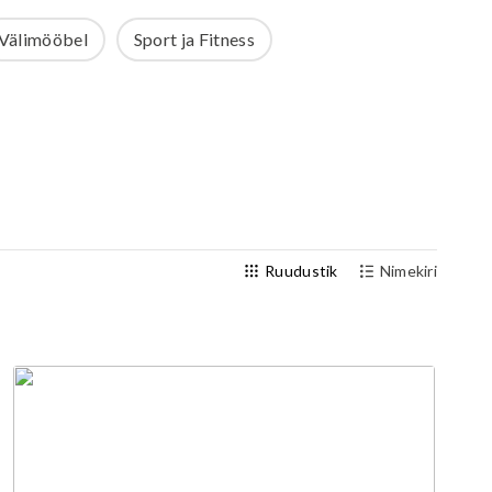
Välijõusaal
Välimööbel
Sport ja Fitness
Seenioritele
Ruudustik
Nimekiri