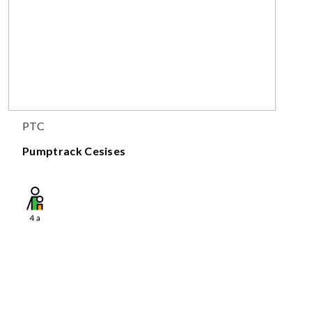
PTC
Pumptrack Cesises
4
a