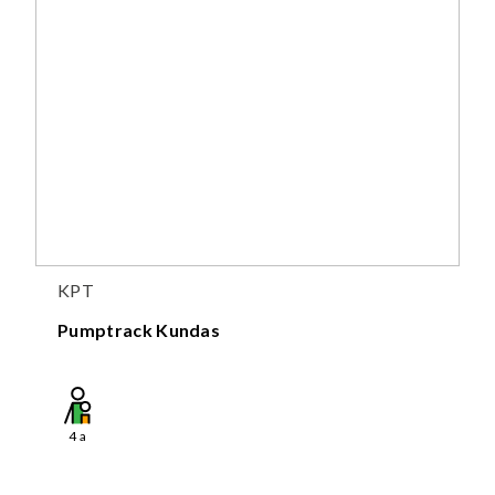
KPT
Pumptrack Kundas
4
a