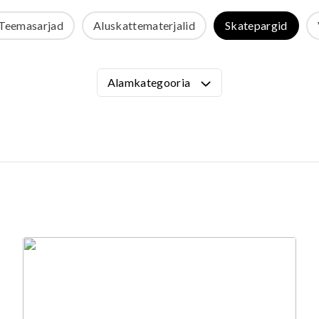
VÄLIMÖÖBEL
Teemasarjad
Aluskattematerjalid
Skatepargid
Kõik tooted
guvahendid
Linnaruumi tooted
Laste lauad ja pingid
Alamkategooria
ATTEMATERJALID
Pargipingid
Prügikastid
d
Jalgrattahoidjad
aluskate
Aiad
d
Koerteväljaku tooted (Agility)
s
uru turvaaluskate
rukärg
pave kivikatend