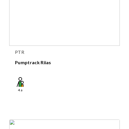
PTR
Pumptrack Riias
4
a