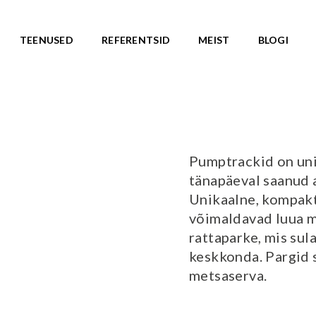
andard
TEENUSED
REFERENTSID
MEIST
BLOGI
ASARJAD
SKATEPARGID
d
Kõik tooted
Valmislahendused
IC ROOTS
Pumptrackid on uni
Minirambid
TE TO WILDLIFE
tänapäeval saanud 
Skatepargi elemendid
LU teemasari
Unikaalne, kompakt
Plaza skatepargid
KA teemasari
võimaldavad luua m
Monoliitsed skatepargid
asari
rattaparke, mis su
Mobiilsed skatepargi elemendi
emasari
keskkonda. Pargid s
Pumptrackid (rattapargid
emasari
UUS!
metsaserva.
RLD teemasari
LD teemasari