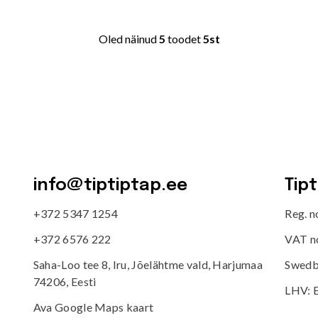
Oled näinud
5
toodet
5st
info@tiptiptap.ee
Tip
+372 5347 1254
Reg. 
+372 6576 222
VAT n
Saha-Loo tee 8, Iru, Jõelähtme vald, Harjumaa
Swedb
74206, Eesti
LHV: 
Ava Google Maps kaart