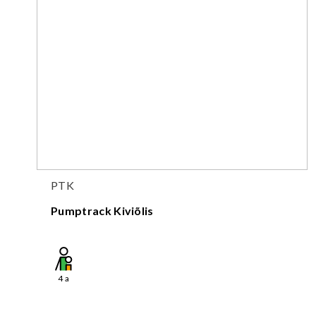
PTK
Pumptrack Kiviõlis
4
a