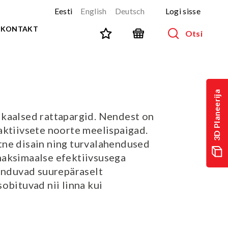
Eesti
English
Deutsch
Logi sisse
KONTAKT
Otsi
SPORT JA FITNESS
Kõik tooted
3D Planeerija
NINJA-rada
UUS!
kaalsed rattapargid. Nendest on
PARKUUR
UUS!
aktiivsete noorte meelispaigad.
URBAN sari
UUS!
ne disain ning turvalahendused
Spordivahendid
aksimaalse efektiivsusega
Välitreeningvahendid
landuvad suurepäraselt
d
Tänavatreening
obituvad nii linna kui
)
Roostevaba välijõusaal
Multifunktsionaalsed väljakud
TEQ mängulauad