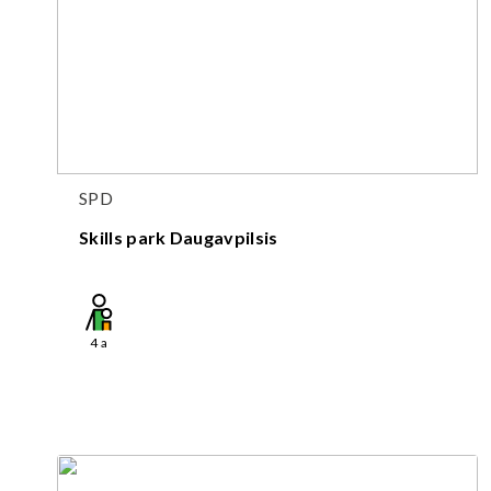
SPD
Skills park Daugavpilsis
4
a