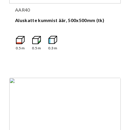
AAR40
Aluskatte kummist äär, 500x500mm (tk)
0.5
m
0.5
m
0.3
m