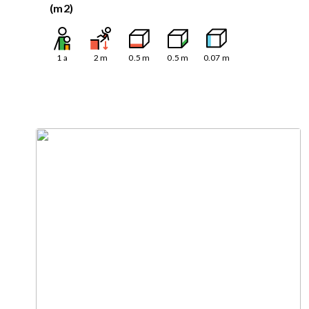
(m2)
1
a
2
m
0.5
m
0.5
m
0.07
m