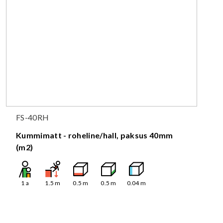
FS-40RH
Kummimatt - roheline/hall, paksus 40mm
(m2)
1
a
1.5
m
0.5
m
0.5
m
0.04
m