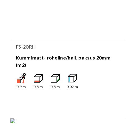
FS-20RH
Kummimatt- roheline/hall, paksus 20mm
(m2)
0.9
m
0.5
m
0.5
m
0.02
m