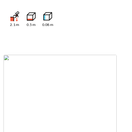
2.1
m
0.5
m
0.08
m