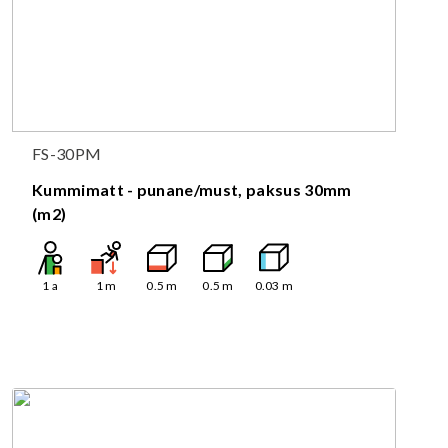
FS-30PM
Kummimatt - punane/must, paksus 30mm
(m2)
1
a
1
m
0.5
m
0.5
m
0.03
m