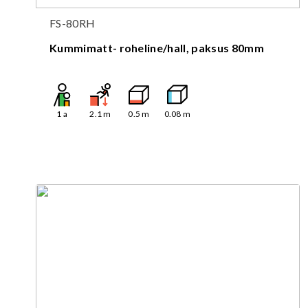
FS-80RH
Kummimatt- roheline/hall, paksus 80mm
1
a
2.1
m
0.5
m
0.08
m