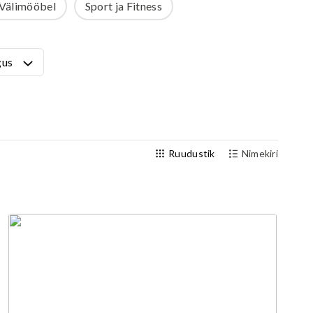
Välimööbel
Sport ja Fitness
Välijõusaal
Seenioritele
gus
Ruudustik
Nimekiri