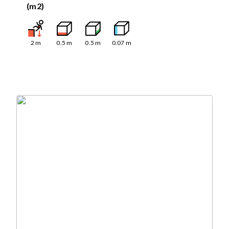
(m2)
2
m
0.5
m
0.5
m
0.07
m