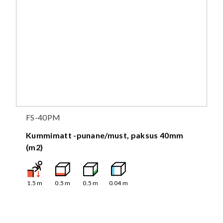
FS-40PM
Kummimatt -punane/must, paksus 40mm
(m2)
1.5
m
0.5
m
0.5
m
0.04
m