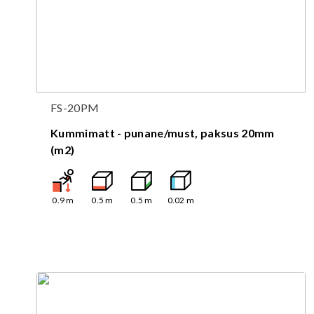
FS-20PM
Kummimatt - punane/must, paksus 20mm
(m2)
0.9
m
0.5
m
0.5
m
0.02
m