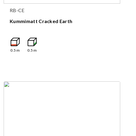
RB-CE
Kummimatt Cracked Earth
0.5
m
0.5
m