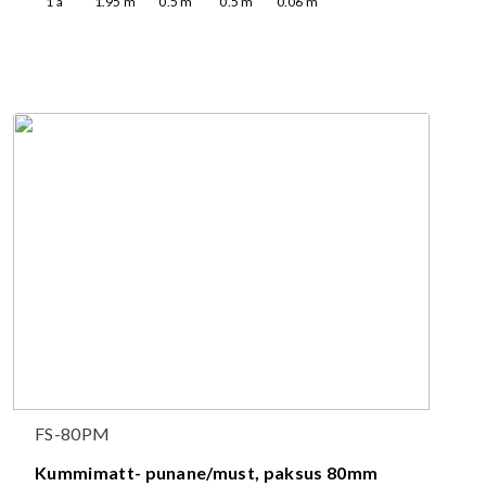
1
a
1.95
m
0.5
m
0.5
m
0.06
m
FS-80PM
Kummimatt- punane/must, paksus 80mm