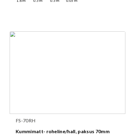
1.8
m
0.5
m
0.5
m
0.05
m
FS-70RH
Kummimatt- roheline/hall, paksus 70mm