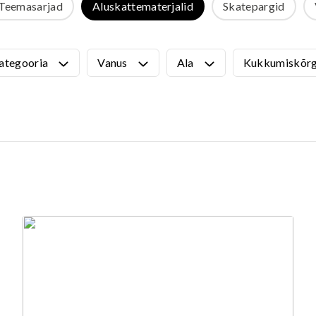
Teemasarjad
Aluskattematerjalid
Skatepargid
VÄLIMÖÖBEL
Kõik tooted
guvahendid
Linnaruumi tooted
ategooria
Vanus
Ala
Kukkumiskõr
Laste lauad ja pingid
ATTEMATERJALID
Pargipingid
Prügikastid
d
Jalgrattahoidjad
aluskate
Aiad
d
Koerteväljaku tooted (Agility)
s
uru turvaaluskate
rukärg
pave kivikatend