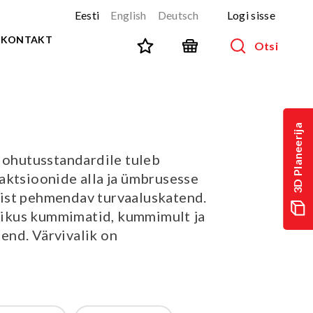
Eesti
English
Deutsch
Logi sisse
KONTAKT
Otsi
SPORT JA FITNESS
Kõik tooted
3D Planeerija
NINJA-rada
UUS!
e ohutusstandardile tuleb
PARKUUR
UUS!
aktsioonide alla ja ümbrusesse
URBAN sari
UUS!
ist pehmendav turvaaluskatend.
Spordivahendid
alikus kummimatid, kummimult ja
Välitreeningvahendid
nd. Värvivalik on
d
Tänavatreening
)
Roostevaba välijõusaal
Multifunktsionaalsed väljakud
TEQ mängulauad