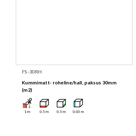
FS-30RH
Kummimatt- roheline/hall, paksus 30mm
(m2)
1
m
0.5
m
0.5
m
0.03
m