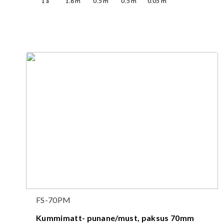
1
a
1.8
m
0.5
m
0.5
m
0.05
m
FS-70PM
Kummimatt- punane/must, paksus 70mm