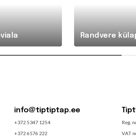
viala
Randvere küla
info@tiptiptap.ee
Tip
+372 5347 1254
Reg. 
+372 6576 222
VAT n