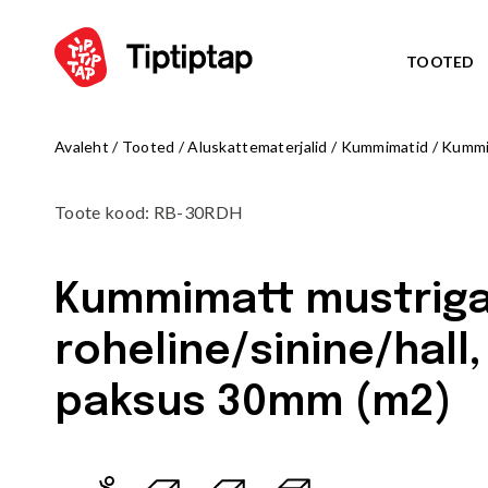
TOOTED
Avaleht
/
Tooted
/
Aluskattematerjalid
/
Kummimatid
/
Kummim
TEEM
Kõik toote
Toote kood
:
RB-30RDH
NORD
UUS!
TRIBU
UUS!
Kummimatt mustrig
TALUE
UUS!
ARKTI
UUS!
roheline/sinine/hall,
OCTO teem
MÄNGUVÄLJAKUD
ZODIAC te
paksus 30mm (m2)
Kõik tooted
AMAZON te
Mängulinnakud
PIRATE WO
Ronilad
WATER WOR