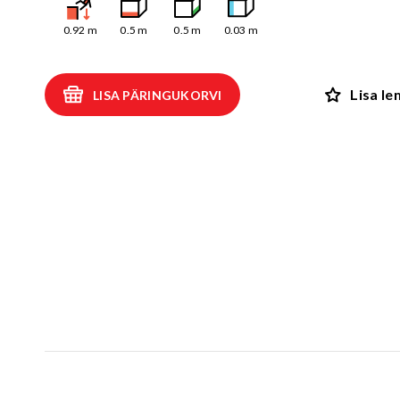
Kiiged
ROBIINIA
0.92
m
0.5
m
0.5
m
0.03
m
Vedru- ja kaalukiiged
Spooky män
Mängumajad ja varjualused
Lisa l
LISA PÄRINGUKORVI
Rollimängud
ALUSK
Karussellid
Kõik toote
Liiva- ja veemängud
EPDM turva
Tasakaalu- ja tervisespordivahendid
Kummimati
Võrkatraktsioonid ja välibatuudid
Kummimult
3D Kummiloomad & Asfaldimängud
Kunstm
Õuesõpe ja muusikamängud
UUS!
Kummist mu
Interaktiivsed - ja teadustooted
Erivajadustega lastele
Elasto
UUS!