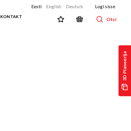
Eesti
English
Deutsch
Logi sisse
KONTAKT
Otsi
SPORT JA FITNESS
Kõik tooted
3D Planeerija
NINJA-rada
UUS!
PARKUUR
UUS!
URBAN sari
UUS!
Spordivahendid
Välitreeningvahendid
d
Tänavatreening
)
Roostevaba välijõusaal
Multifunktsionaalsed väljakud
TEQ mängulauad