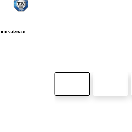
VÄLIMÖÖBEL
Kõik tooted
guvahendid
Linnaruumi tooted
Laste lauad ja pingid
emmikutesse
ATTEMATERJALID
Pargipingid
Prügikastid
d
Jalgrattahoidjad
aluskate
Aiad
d
Koerteväljaku tooted (Agility)
s
uru turvaaluskate
rukärg
pave kivikatend