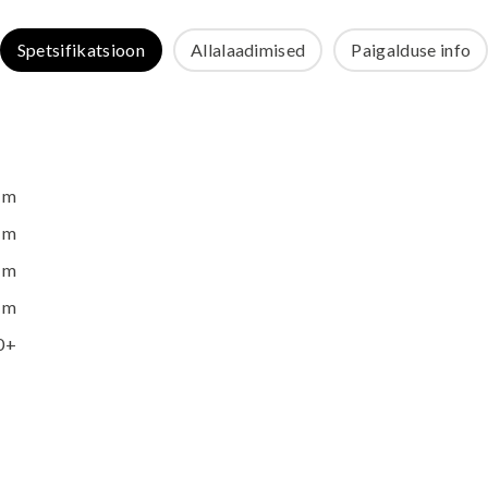
Spetsifikatsioon
Allalaadimised
Paigalduse info
 m
 m
 m
 m
0+