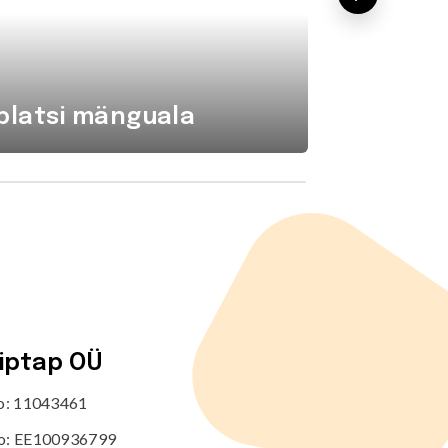
platsi mänguala
Komba
tiptap OÜ
no: 11043461
o: EE100936799