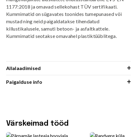
1177:2018 ja omavad sellekohast TÜV sertifikaati.
Kummimatid on sügavates toonides tumepunased või
mustad ning neid paigaldatakse tihendatud
killustikalusele, samuti betoon- ja asfaltkattele.
Kummimatid seotakse omavahel plastiktüüblitega.
+
Allalaadimised
+
Paigalduse info
Värskeimad tööd