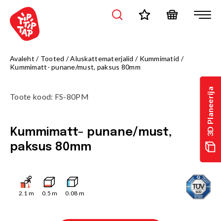
Avaleht
/
Tooted
/
Aluskattematerjalid
/
Kummimatid
/
Kummimatt- punane/must, paksus 80mm
3D Planeerija
Toote kood
:
FS-80PM
Kummimatt- punane/must,
paksus 80mm
2.1
m
0.5
m
0.08
m