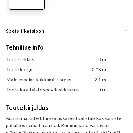
-
Spetsifikatsioon
Tehniline info
Toote pikkus
0 m
Toote kõrgus
0.08 m
Maksimaalne kukkumiskõrgus
2.1 m
Toote kasutajate soovituslik vanus
0+
Toote kirjeldus
Kummimattidest turvaaluskatend välistab kukkumiste
puhul tõsisemad traumad. Kummimatid vastavad
mänguväljakute aluskatete ohutusstandardile EVS-EN