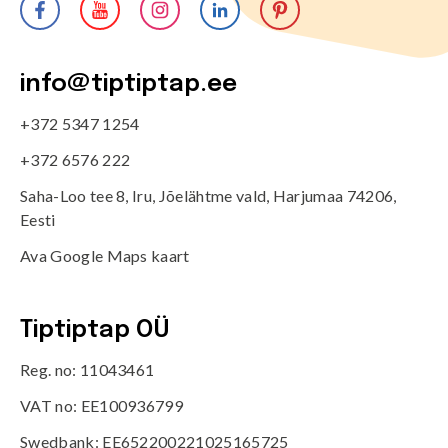
info@tiptiptap.ee
+372 5347 1254
+372 6576 222
Saha-Loo tee 8, Iru, Jõelähtme vald, Harjumaa 74206,
Eesti
Ava Google Maps kaart
Tiptiptap OÜ
Reg. no: 11043461
VAT no: EE100936799
Swedbank: EE652200221025165725