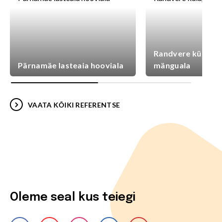
Randvere külaplat
Pärnamäe lasteaia hooviala
mänguala
VAATA KÕIKI REFERENTSE
Oleme seal kus teiegi