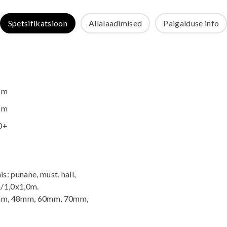
Spetsifikatsioon
Allalaadimised
Paigalduse info
 m
 m
0+
s: punane, must, hall,
m/1,0x1,0m.
5mm, 48mm, 60mm, 70mm,