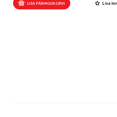
Lisa l
LISA PÄRINGUKORVI
Kiiged
ROBIINIA
Vedru- ja kaalukiiged
Spooky män
Mängumajad ja varjualused
Rollimängud
ALUSK
Karussellid
Kõik toote
Liiva- ja veemängud
EPDM turva
Tasakaalu- ja tervisespordivahendid
Kummimati
Võrkatraktsioonid ja välibatuudid
Kummimult
3D Kummiloomad & Asfaldimängud
Kunstm
Õuesõpe ja muusikamängud
UUS!
Kummist mu
Interaktiivsed - ja teadustooted
Erivajadustega lastele
Elasto
UUS!