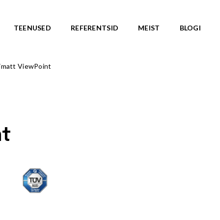
TEENUSED
REFERENTSID
MEIST
BLOGI
matt ViewPoint
ASARJAD
SKATEPARGID
d
Kõik tooted
Valmislahendused
IC ROOTS
Minirambid
TE TO WILDLIFE
t
Skatepargi elemendid
LU teemasari
Plaza skatepargid
KA teemasari
Monoliitsed skatepargid
asari
Mobiilsed skatepargi elemendi
emasari
Pumptrackid (rattapargid
emasari
UUS!
RLD teemasari
LD teemasari