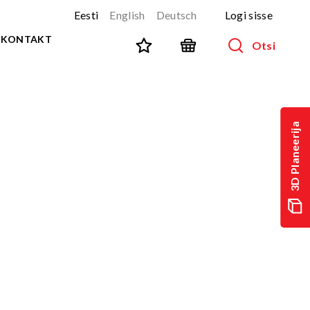
Eesti
English
Deutsch
Logi sisse
KONTAKT
Otsi
SPORT JA FITNESS
Kõik tooted
3D Planeerija
NINJA-rada
UUS!
PARKUUR
UUS!
URBAN sari
UUS!
Spordivahendid
Välitreeningvahendid
d
Tänavatreening
)
Roostevaba välijõusaal
Multifunktsionaalsed väljakud
TEQ mängulauad