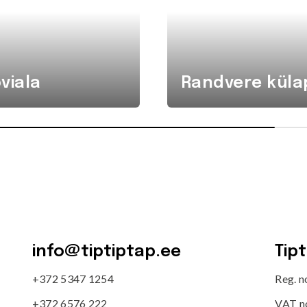
viala
Randvere küla
info@tiptiptap.ee
Tip
+372 5347 1254
Reg. 
+372 6576 222
VAT n