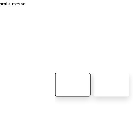
VÄLIMÖÖBEL
emmikutesse
Kõik tooted
guvahendid
Linnaruumi tooted
Laste lauad ja pingid
ATTEMATERJALID
Pargipingid
Prügikastid
d
Jalgrattahoidjad
aluskate
Aiad
d
Koerteväljaku tooted (Agility)
s
uru turvaaluskate
rukärg
pave kivikatend