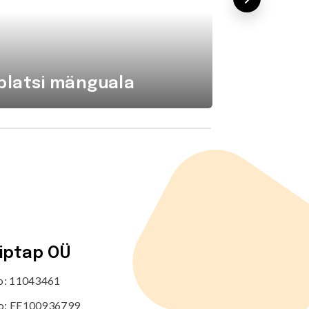
platsi mänguala
Komba
tiptap OÜ
no: 11043461
o: EE100936799