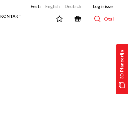
Eesti
English
Deutsch
Logi sisse
KONTAKT
Otsi
SPORT JA FITNESS
Kõik tooted
3D Planeerija
NINJA-rada
UUS!
PARKUUR
UUS!
URBAN sari
UUS!
Spordivahendid
Välitreeningvahendid
d
Tänavatreening
)
Roostevaba välijõusaal
Multifunktsionaalsed väljakud
TEQ mängulauad