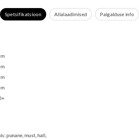
Spetsifikatsioon
Allalaadimised
Paigalduse info
 m
 m
 m
 m
0+
s: punane, must, hall,