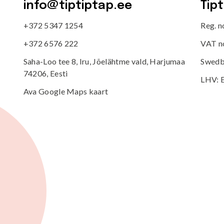
info@tiptiptap.ee
Tip
+372 5347 1254
Reg. 
+372 6576 222
VAT n
Saha-Loo tee 8, Iru, Jõelähtme vald, Harjumaa
Swedb
74206, Eesti
LHV: 
Ava Google Maps kaart