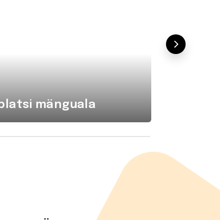
platsi mänguala
Komba