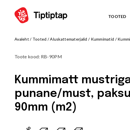
TOOTED
Avaleht
/
Tooted
/
Aluskattematerjalid
/
Kummimatid
/
Kummi
TEEM
Kõik toote
Toote kood
:
RB-90PM
NORD
UUS!
TRIBU
UUS!
Kummimatt mustrig
TALUE
UUS!
ARKTI
UUS!
punane/must, paks
OCTO teem
MÄNGUVÄLJAKUD
ZODIAC te
90mm (m2)
Kõik tooted
AMAZON te
Mängulinnakud
PIRATE WO
Ronilad
WATER WOR