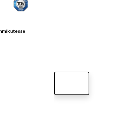
VÄLIMÖÖBEL
Kõik tooted
guvahendid
Linnaruumi tooted
Laste lauad ja pingid
emmikutesse
ATTEMATERJALID
Pargipingid
Prügikastid
d
Jalgrattahoidjad
aluskate
Aiad
d
Koerteväljaku tooted (Agility)
s
uru turvaaluskate
rukärg
pave kivikatend