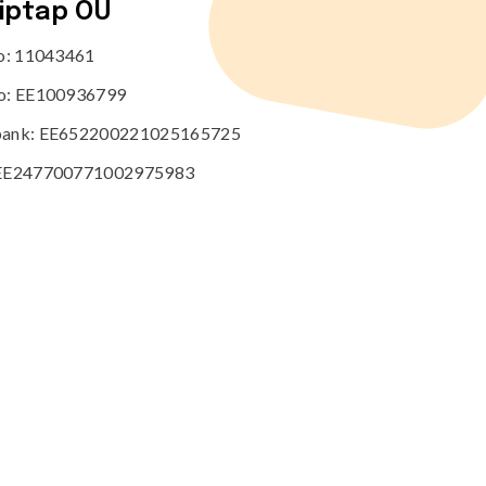
tiptap OÜ
no: 11043461
o: EE100936799
ank: EE652200221025165725
EE247700771002975983