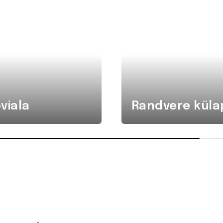
viala
Randvere küla