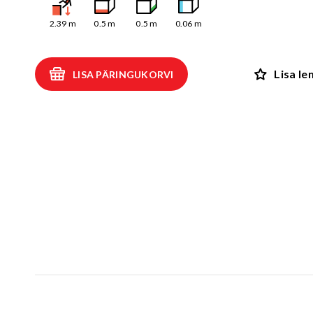
Kiiged
ROBIINIA
2.39
m
0.5
m
0.5
m
0.06
m
Vedru- ja kaalukiiged
Spooky män
Mängumajad ja varjualused
Lisa l
LISA PÄRINGUKORVI
Rollimängud
ALUSK
Karussellid
Kõik toote
Liiva- ja veemängud
EPDM turva
Tasakaalu- ja tervisespordivahendid
Kummimati
Võrkatraktsioonid ja välibatuudid
Kummimult
3D Kummiloomad & Asfaldimängud
Kunstm
Õuesõpe ja muusikamängud
UUS!
Kummist mu
Interaktiivsed - ja teadustooted
Erivajadustega lastele
Elasto
UUS!