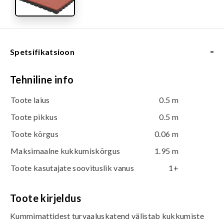
-
Spetsifikatsioon
Tehniline info
Toote laius
0.5 m
Toote pikkus
0.5 m
Toote kõrgus
0.06 m
Maksimaalne kukkumiskõrgus
1.95 m
Toote kasutajate soovituslik vanus
1+
Toote kirjeldus
Kummimattidest turvaaluskatend välistab kukkumiste