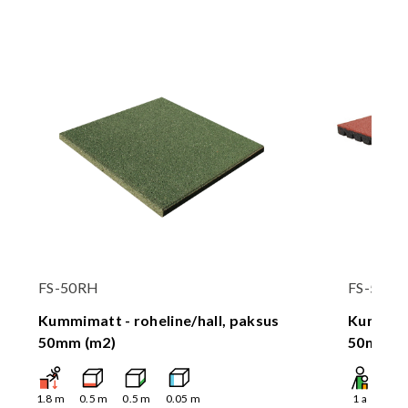
FS-50RH
FS-50P
Kummimatt - roheline/hall, paksus
Kummima
50mm (m2)
50mm (
1.8
m
0.5
m
0.5
m
0.05
m
1
a
1.8