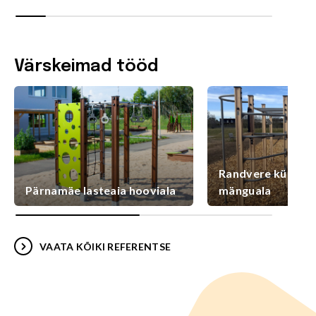
Värskeimad tööd
Randvere külaplat
Pärnamäe lasteaia hooviala
mänguala
VAATA KÕIKI REFERENTSE