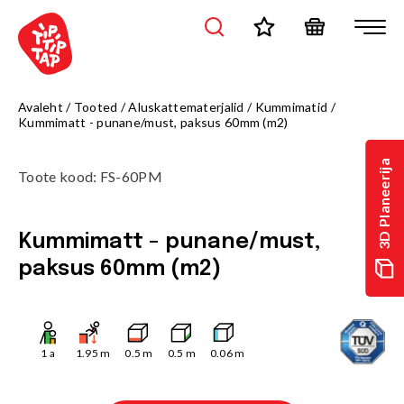
Avaleht
/
Tooted
/
Aluskattematerjalid
/
Kummimatid
/
Kummimatt - punane/must, paksus 60mm (m2)
3D Planeerija
Toote kood
:
FS-60PM
Kummimatt - punane/must,
paksus 60mm (m2)
1
a
1.95
m
0.5
m
0.5
m
0.06
m