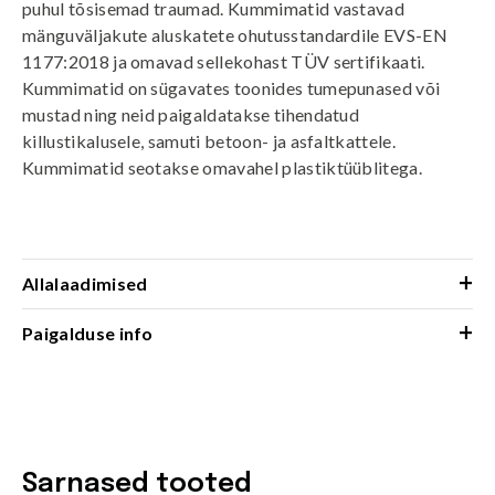
puhul tõsisemad traumad. Kummimatid vastavad
mänguväljakute aluskatete ohutusstandardile EVS-EN
1177:2018 ja omavad sellekohast TÜV sertifikaati.
Kummimatid on sügavates toonides tumepunased või
mustad ning neid paigaldatakse tihendatud
killustikalusele, samuti betoon- ja asfaltkattele.
Kummimatid seotakse omavahel plastiktüüblitega.
+
Allalaadimised
+
Paigalduse info
Sarnased tooted