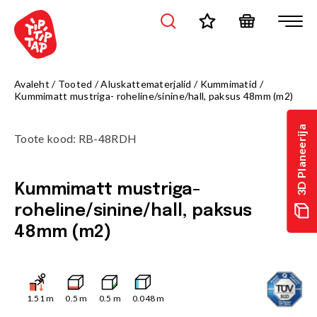
Avaleht
/
Tooted
/
Aluskattematerjalid
/
Kummimatid
/
Kummimatt mustriga- roheline/sinine/hall, paksus 48mm (m2)
3D Planeerija
Toote kood
:
RB-48RDH
Kummimatt mustriga-
roheline/sinine/hall, paksus
48mm (m2)
1.51
m
0.5
m
0.5
m
0.048
m