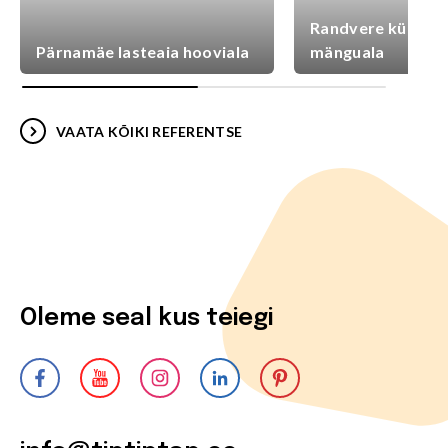
Randvere külaplat
Pärnamäe lasteaia hooviala
mänguala
VAATA KÕIKI REFERENTSE
Oleme seal kus teiegi