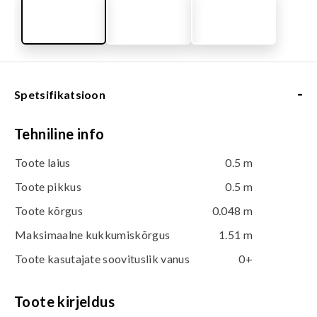
-
Spetsifikatsioon
Tehniline info
Toote laius
0.5 m
Toote pikkus
0.5 m
Toote kõrgus
0.048 m
Maksimaalne kukkumiskõrgus
1.51 m
Toote kasutajate soovituslik vanus
0+
Toote kirjeldus