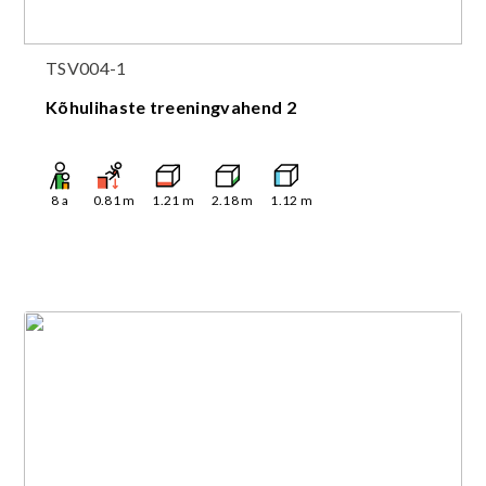
TSV004-1
Kõhulihaste treeningvahend 2
8
a
0.81
m
1.21
m
2.18
m
1.12
m