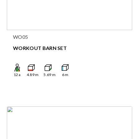
WO05
WORKOUT BARN SET
12
a
4.89
m
5.69
m
6
m