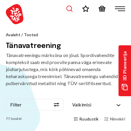
/tooted/sport-ja-fitness/tanavatreening?page=1&sort=standard
Avaleht
/
Tooted
Tänavatreening
3D Planeerija
Tänavatreeningu märksõna on jõud. Spordivahendite
kompleksil saab end proovile panna väga erinevate
jõuharjutustega, mis kõik põhinevad omaenda
keharaskusega treenimisel. Tänavatreeningu vahendid on
pulbervärvitud metallist ning TÜV-sertifitseeritud.
Filter
Vaikimisi
Filter
Vaikimisi
77
toodet
Ruudustik
Nimekiri