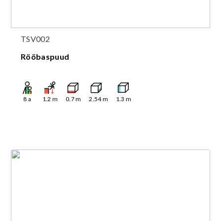
TSV002
Rööbaspuud
8
a
1.2
m
0.7
m
2.54
m
1.3
m