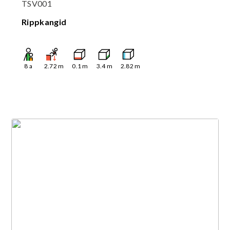
TSV001
Rippkangid
8
a
2.72
m
0.1
m
3.4
m
2.82
m