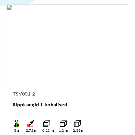
TSV001-2
Rippkangid 1-kohalised
8
a
2.72
m
0.12
m
1.2
m
2.81
m