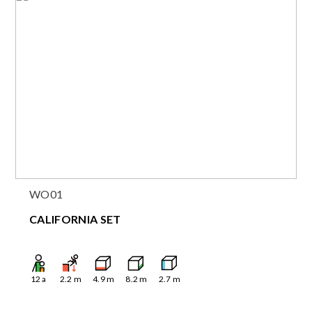
WO01
CALIFORNIA SET
12
a
2.2
m
4.9
m
8.2
m
2.7
m