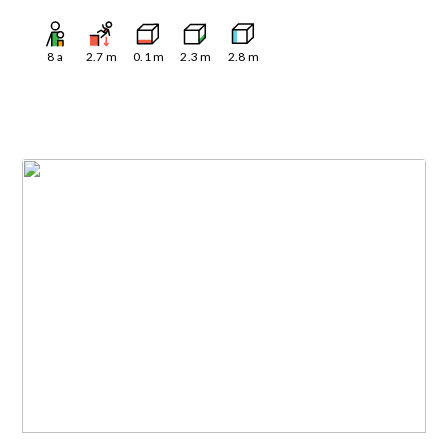
8
a
2.7
m
0.1
m
2.3
m
2.8
m