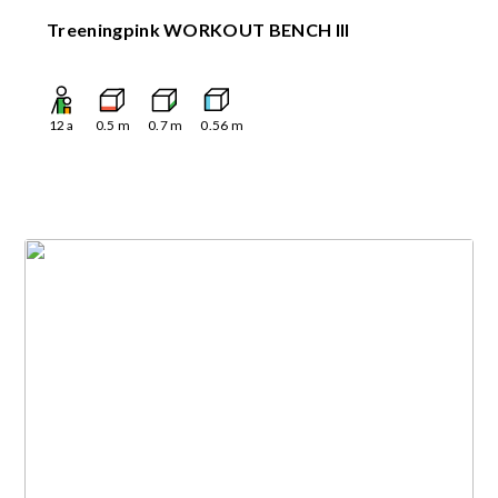
Treeningpink WORKOUT BENCH III
12
a
0.5
m
0.7
m
0.56
m