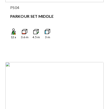
PS04
PARKOUR SET MIDDLE
12
a
3.6
m
4.5
m
3
m