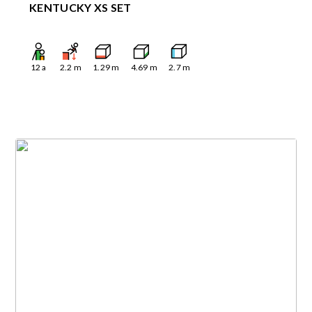
KENTUCKY XS SET
12
a
2.2
m
1.29
m
4.69
m
2.7
m