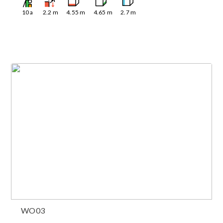
10
a
2.2
m
4.55
m
4.65
m
2.7
m
WO03