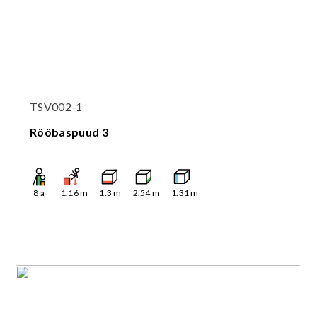
TSV002-1
Rööbaspuud 3
8
a
1.16
m
1.3
m
2.54
m
1.31
m