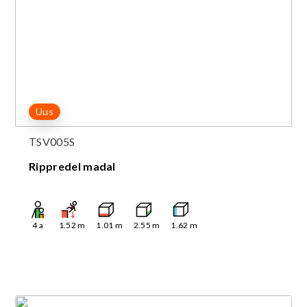
Uus
TSV005S
Rippredel madal
4
a
1.52
m
1.01
m
2.55
m
1.62
m