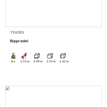
TSV005
Rippredel
8
a
2.55
m
0.99
m
2.53
m
2.65
m