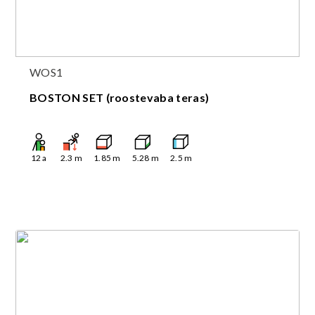
WOS1
BOSTON SET (roostevaba teras)
12
a
2.3
m
1.85
m
5.28
m
2.5
m