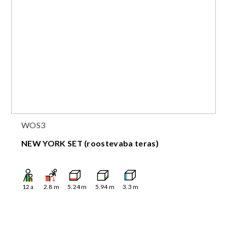
WOS3
NEW YORK SET (roostevaba teras)
12
a
2.8
m
5.24
m
5.94
m
3.3
m