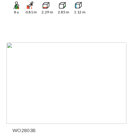
8
a
0.81
m
2.29
m
2.85
m
1.12
m
WO2803B