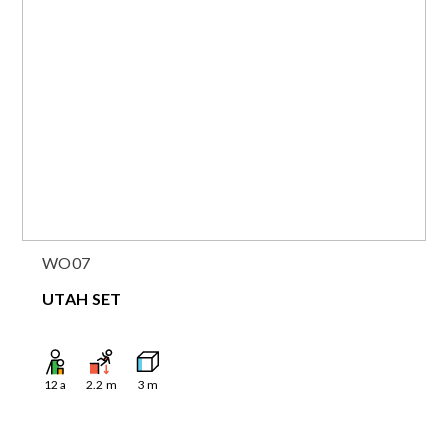
WO07
UTAH SET
12
a
2.2
m
3
m