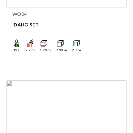
WO04
IDAHO SET
12
a
2.2
m
1.29
m
7.09
m
2.7
m