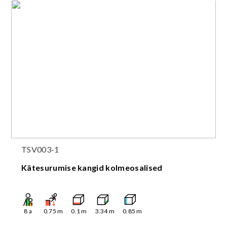
TSV003-1
Kätesurumise kangid kolmeosalised
8
a
0.75
m
0.1
m
3.34
m
0.85
m