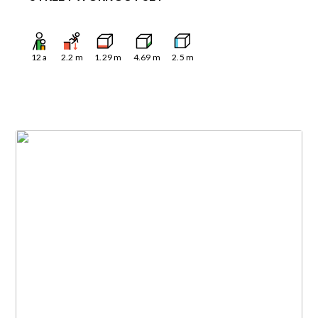
12
a
2.2
m
1.29
m
4.69
m
2.5
m