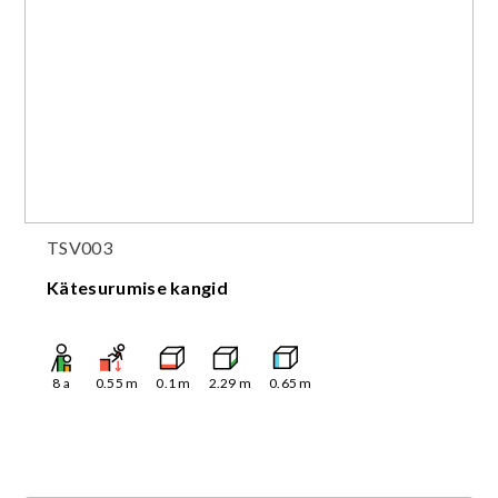
TSV003
Kätesurumise kangid
8
a
0.55
m
0.1
m
2.29
m
0.65
m