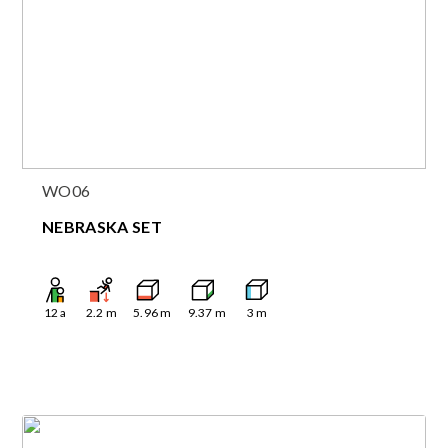
WO06
NEBRASKA SET
12
a
2.2
m
5.96
m
9.37
m
3
m