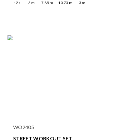
12
a
3
m
7.85
m
10.73
m
3
m
WO2405
STREET WORKOUT SET