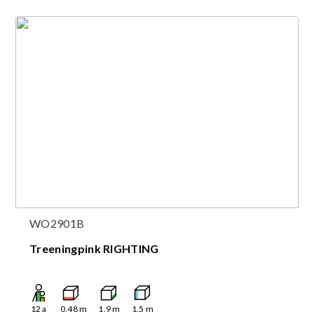
WO2901B
Treeningpink RIGHTING
12
a
0.48
m
1.9
m
1.5
m