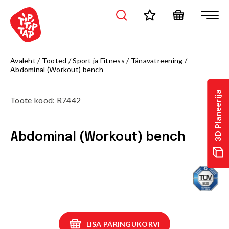
Avaleht
/
Tooted
/
Sport ja Fitness
/
Tänavatreening
/
Abdominal (Workout) bench
3D Planeerija
Toote kood
:
R7442
Abdominal (Workout) bench
LISA PÄRINGUKORVI