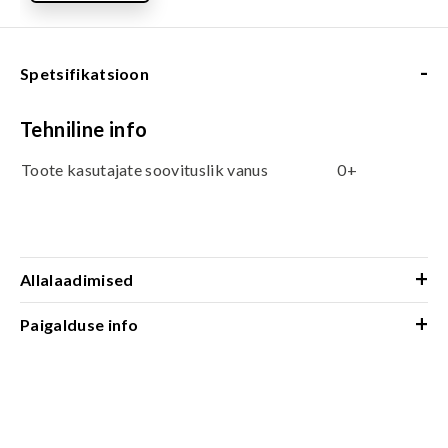
-
Spetsifikatsioon
Tehniline info
Toote kasutajate soovituslik vanus
0+
+
Allalaadimised
+
Paigalduse info