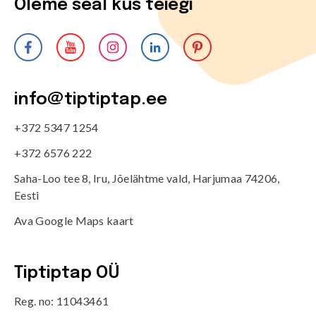
Oleme seal kus teiegi
info@tiptiptap.ee
+372 5347 1254
+372 6576 222
Saha-Loo tee 8, Iru, Jõelähtme vald, Harjumaa 74206,
Eesti
Ava Google Maps kaart
Tiptiptap OÜ
Reg. no: 11043461