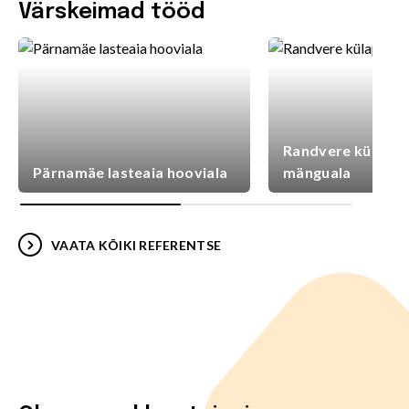
Värskeimad tööd
Randvere külaplat
Pärnamäe lasteaia hooviala
mänguala
VAATA KÕIKI REFERENTSE