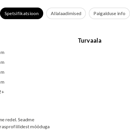
Spetsifikatsioon
Allalaadimised
Paigalduse info
Turvaala
 m
 m
 m
 m
2+
ne redel. Seadme
erasprofiilidest mõõduga