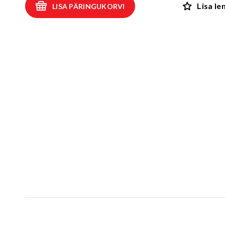
Lisa l
LISA PÄRINGUKORVI
Kiiged
ROBIINIA
Vedru- ja kaalukiiged
Spooky män
Mängumajad ja varjualused
Rollimängud
ALUSK
Karussellid
Kõik toote
Liiva- ja veemängud
EPDM turva
Tasakaalu- ja tervisespordivahendid
Kummimati
Võrkatraktsioonid ja välibatuudid
Kummimult
3D Kummiloomad & Asfaldimängud
Kunstm
Õuesõpe ja muusikamängud
UUS!
Kummist mu
Interaktiivsed - ja teadustooted
Erivajadustega lastele
Elasto
UUS!