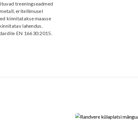
nituvad treeningseadmed
etall, eritellimusel
med kinnitatakse maasse
kinnitatav lahendus.
ndardile EN 16630:2015.