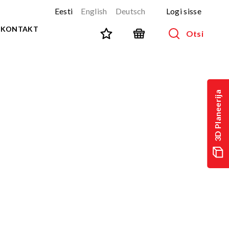
Eesti
English
Deutsch
Logi sisse
KONTAKT
Otsi
SPORT JA FITNESS
Kõik tooted
3D Planeerija
NINJA-rada
UUS!
PARKUUR
UUS!
URBAN sari
UUS!
Spordivahendid
Välitreeningvahendid
d
Tänavatreening
)
Roostevaba välijõusaal
Multifunktsionaalsed väljakud
TEQ mängulauad