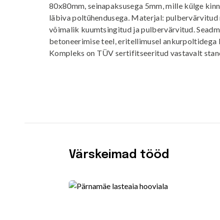
80x80mm, seinapaksusega 5mm, mille külge kin
läbiva poltühendusega. Materjal: pulbervärvitud m
võimalik kuumtsingitud ja pulbervärvitud. Sead
betoneerimise teel, eritellimusel ankurpoltidega 
Kompleks on TÜV sertifitseeritud vastavalt sta
Värskeimad tööd