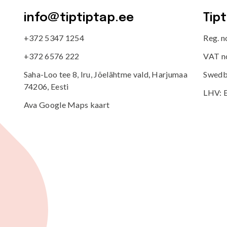
info@tiptiptap.ee
Tip
+372 5347 1254
Reg. 
+372 6576 222
VAT n
Saha-Loo tee 8, Iru, Jõelähtme vald, Harjumaa
Swedb
74206, Eesti
LHV: 
Ava Google Maps kaart