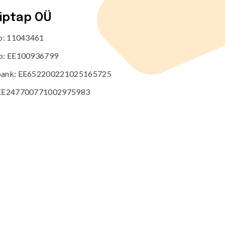
tiptap OÜ
no: 11043461
o: EE100936799
ank: EE652200221025165725
EE247700771002975983