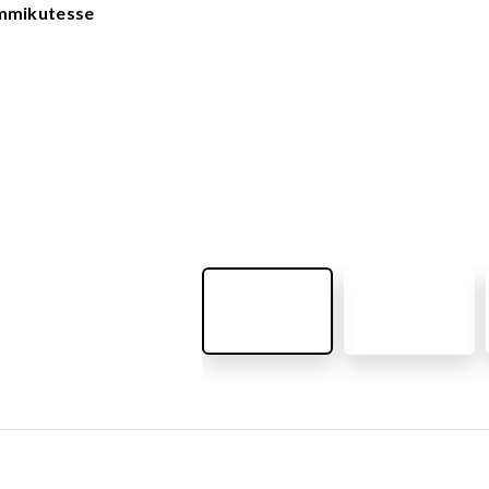
VÄLIMÖÖBEL
emmikutesse
Kõik tooted
guvahendid
Linnaruumi tooted
Laste lauad ja pingid
ATTEMATERJALID
Pargipingid
Prügikastid
d
Jalgrattahoidjad
aluskate
Aiad
d
Koerteväljaku tooted (Agility)
s
uru turvaaluskate
rukärg
pave kivikatend