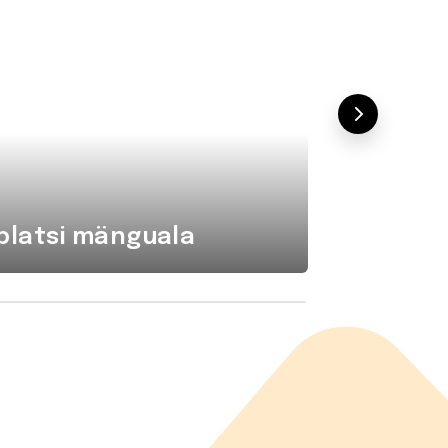
platsi mänguala
Komba