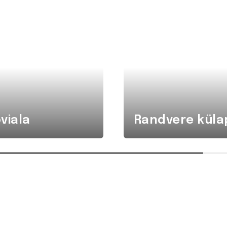
viala
Randvere küla