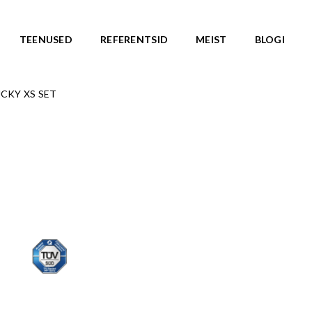
TEENUSED
REFERENTSID
MEIST
BLOGI
CKY XS SET
ASARJAD
SKATEPARGID
d
Kõik tooted
Valmislahendused
IC ROOTS
Minirambid
TE TO WILDLIFE
Skatepargi elemendid
LU teemasari
Plaza skatepargid
KA teemasari
Monoliitsed skatepargid
asari
Mobiilsed skatepargi elemendi
emasari
Pumptrackid (rattapargid
emasari
UUS!
RLD teemasari
LD teemasari