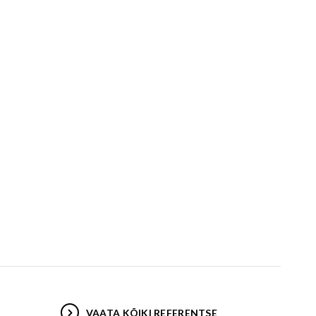
Välijõusaal
Seenioritele
VAATA KÕIKI REFERENTSE