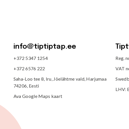
info@tiptiptap.ee
Tip
+372 5347 1254
Reg. 
+372 6576 222
VAT n
Saha-Loo tee 8, Iru, Jõelähtme vald, Harjumaa
Swedb
74206, Eesti
LHV: 
Ava Google Maps kaart