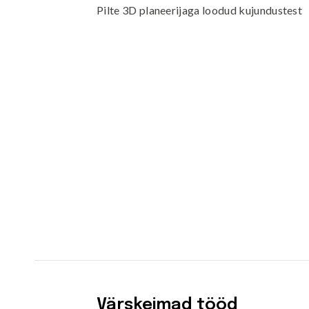
Pilte 3D planeerijaga loodud kujundustest
Kiiged
ROBIINIA
Vedru- ja kaalukiiged
Spooky män
Mängumajad ja varjualused
Rollimängud
ALUSK
Karussellid
Kõik toote
Liiva- ja veemängud
EPDM turva
Tasakaalu- ja tervisespordivahendid
Kummimati
Võrkatraktsioonid ja välibatuudid
Kummimult
3D Kummiloomad & Asfaldimängud
Kunstm
Õuesõpe ja muusikamängud
UUS!
Kummist mu
Interaktiivsed - ja teadustooted
Erivajadustega lastele
Elasto
UUS!
Värskeimad tööd