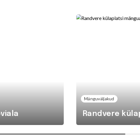
Mänguväljakud
viala
Randvere küla