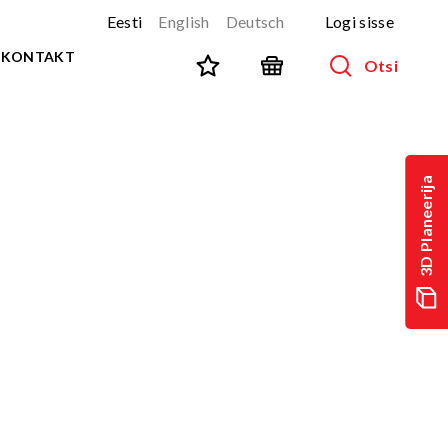
Eesti
English
Deutsch
Logi sisse
KONTAKT
Otsi
SPORT JA FITNESS
Kõik tooted
3D Planeerija
NINJA-rada
UUS!
PARKUUR
UUS!
URBAN sari
UUS!
Spordivahendid
Välitreeningvahendid
d
Tänavatreening
)
Roostevaba välijõusaal
Multifunktsionaalsed väljakud
TEQ mängulauad