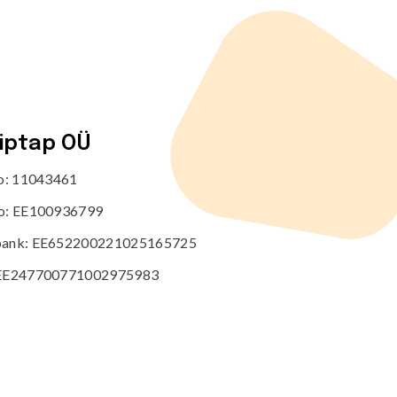
tiptap OÜ
no: 11043461
o: EE100936799
ank: EE652200221025165725
EE247700771002975983