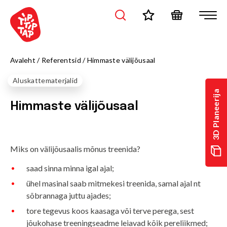
Avaleht
/
Referentsid
/
Himmaste välijõusaal
Aluskattematerjalid
3D Planeerija
Himmaste välijõusaal
Miks on välijõusaalis mõnus treenida?
saad sinna minna igal ajal;
ühel masinal saab mitmekesi treenida, samal ajal nt
sõbrannaga juttu ajades;
tore tegevus koos kaasaga või terve perega, sest
jõukohase treeningseadme leiavad kõik pereliikmed;