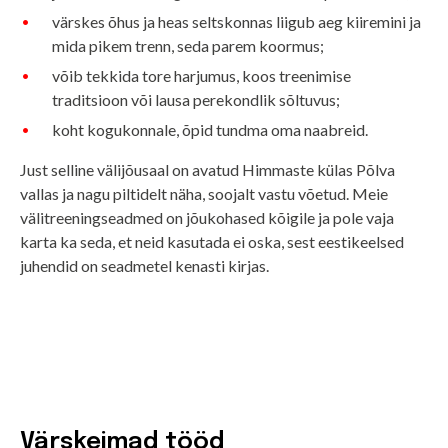
värskes õhus ja heas seltskonnas liigub aeg kiiremini ja
mida pikem trenn, seda parem koormus;
võib tekkida tore harjumus, koos treenimise
traditsioon või lausa perekondlik sõltuvus;
koht kogukonnale, õpid tundma oma naabreid.
Just selline välijõusaal on avatud Himmaste külas Põlva
vallas ja nagu piltidelt näha, soojalt vastu võetud. Meie
välitreeningseadmed on jõukohased kõigile ja pole vaja
karta ka seda, et neid kasutada ei oska, sest eestikeelsed
juhendid on seadmetel kenasti kirjas.
Värskeimad tööd