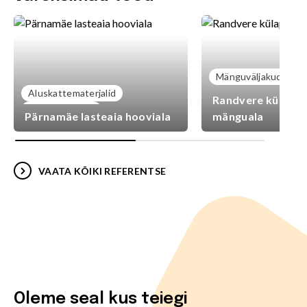
Mänguväljakud
Aluskattematerjalid
Randvere külaplat
Mänguväljakud
Pärnamäe lasteaia hooviala
mänguala
VAATA KÕIKI REFERENTSE
Oleme seal kus teiegi