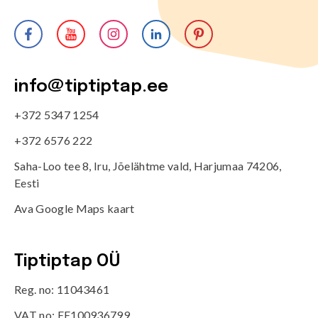
info@tiptiptap.ee
+372 5347 1254
+372 6576 222
Saha-Loo tee 8, Iru, Jõelähtme vald, Harjumaa 74206,
Eesti
Ava Google Maps kaart
Tiptiptap OÜ
Reg. no: 11043461
VAT no: EE100936799