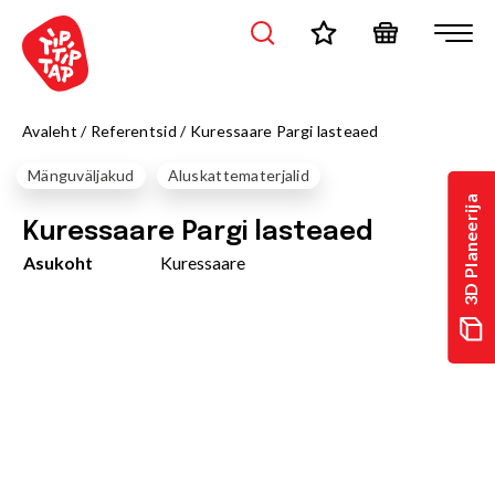
Avaleht
/
Referentsid
/
Kuressaare Pargi lasteaed
Mänguväljakud
Aluskattematerjalid
3D Planeerija
Kuressaare Pargi lasteaed
Asukoht
Kuressaare