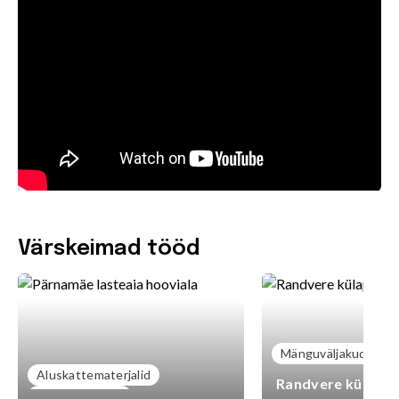
Värskeimad tööd
Mänguväljakud
Aluskattematerjalid
Randvere külaplat
Mänguväljakud