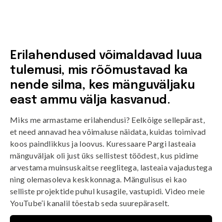
Erilahendused võimaldavad luua
tulemusi, mis rõõmustavad ka
nende silma, kes mänguväljaku
east ammu välja kasvanud.
Miks me armastame erilahendusi? Eelkõige sellepärast,
et need annavad hea võimaluse näidata, kuidas toimivad
koos paindlikkus ja loovus. Kuressaare Pargi lasteaia
mänguväljak oli just üks sellistest töödest, kus pidime
arvestama muinsuskaitse reeglitega, lasteaia vajadustega
ning olemasoleva keskkonnaga. Mängulisus ei kao
selliste projektide puhul kusagile, vastupidi. Video meie
YouTube’i kanalil tõestab seda suurepäraselt.