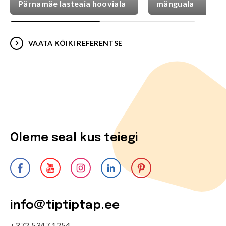
Pärnamäe lasteaia hooviala
mänguala
VAATA KÕIKI REFERENTSE
Oleme seal kus teiegi
info@tiptiptap.ee
+372 5347 1254