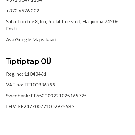
+372 6576 222
Saha-Loo tee 8, Iru, Jõelähtme vald, Harjumaa 74206,
Eesti
Ava Google Maps kaart
Tiptiptap OÜ
Reg. no: 11043461
VAT no: EE100936799
Swedbank: EE652200221025165725
LHV: EE247700771002975983