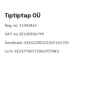
Tiptiptap OÜ
Reg. no: 11043461
VAT no: EE100936799
Swedbank: EE652200221025165725
LHV: EE247700771002975983