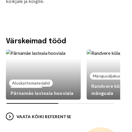
kõikjale ja kõigile.
Värskeimad tööd
Mänguväljakud
Aluskattematerjalid
Randvere külaplat
Mänguväljakud
Pärnamäe lasteaia hooviala
mänguala
VAATA KÕIKI REFERENTSE