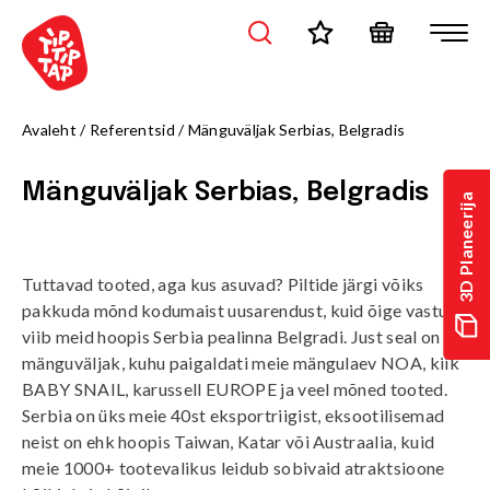
Avaleht
/
Referentsid
/
Mänguväljak Serbias, Belgradis
Mänguväljak Serbias, Belgradis
3D Planeerija
Tuttavad tooted, aga kus asuvad? Piltide järgi võiks
pakkuda mõnd kodumaist uusarendust, kuid õige vastus
viib meid hoopis Serbia pealinna Belgradi. Just seal on
mänguväljak, kuhu paigaldati meie mängulaev NOA, kiik
BABY SNAIL, karussell EUROPE ja veel mõned tooted.
Serbia on üks meie 40st eksportriigist, eksootilisemad
neist on ehk hoopis Taiwan, Katar või Austraalia, kuid
meie 1000+ tootevalikus leidub sobivaid atraktsioone