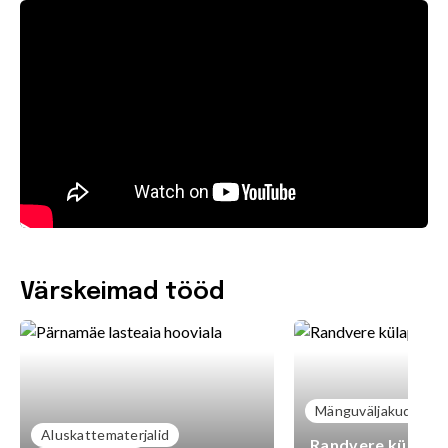
Värskeimad tööd
Mänguväljakud
Aluskattematerjalid
Randvere külaplat