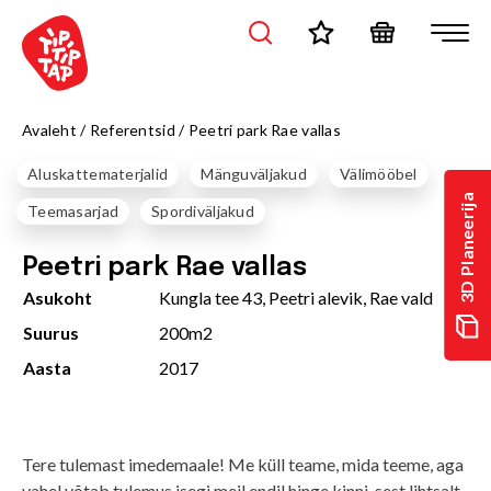
Avaleht
/
Referentsid
/
Peetri park Rae vallas
Aluskattematerjalid
Mänguväljakud
Välimööbel
3D Planeerija
Teemasarjad
Spordiväljakud
Peetri park Rae vallas
Asukoht
Kungla tee 43, Peetri alevik, Rae vald
Suurus
200m2
Aasta
2017
Tere tulemast imedemaale! Me küll teame, mida teeme, aga
vahel võtab tulemus isegi meil endil hinge kinni, sest lihtsalt