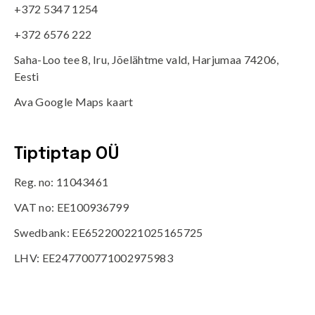
+372 5347 1254
+372 6576 222
Saha-Loo tee 8, Iru, Jõelähtme vald, Harjumaa 74206,
Eesti
Ava Google Maps kaart
Tiptiptap OÜ
Reg. no: 11043461
VAT no: EE100936799
Swedbank: EE652200221025165725
LHV: EE247700771002975983