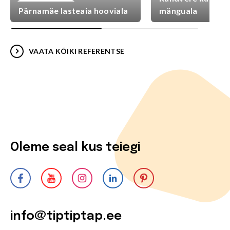
Mänguväljakud
Pärnamäe lasteaia hooviala
mänguala
VAATA KÕIKI REFERENTSE
Oleme seal kus teiegi
info@tiptiptap.ee