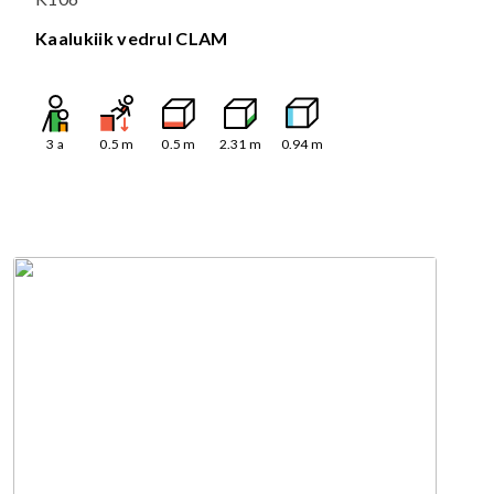
Kaalukiik vedrul CLAM
3
a
0.5
m
0.5
m
2.31
m
0.94
m