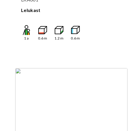
Lelukast
1
a
0.6
m
1.2
m
0.6
m