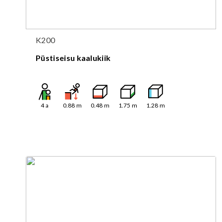
K200
Püstiseisu kaalukiik
4
a
0.88
m
0.48
m
1.75
m
1.28
m