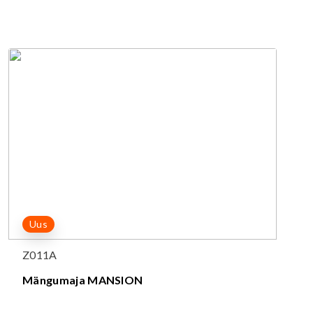
Uus
Z011A
Mängumaja MANSION