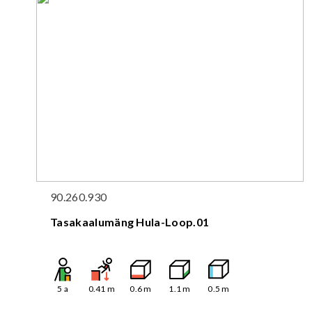
90.260.930
Tasakaalumäng Hula-Loop.01
5
a
0.41
m
0.6
m
1.1
m
0.5
m