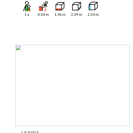
1
a
0.34
m
1.58
m
2.39
m
2.34
m
LKA001