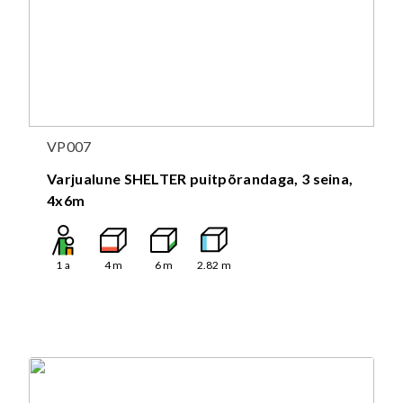
VP007
Varjualune SHELTER puitpõrandaga, 3 seina,
4x6m
1
a
4
m
6
m
2.82
m