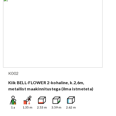
K002
Kiik BELL-FLOWER 2-kohaline, k.2,6m,
metallist maakinnitustega (ilma istmeteta)
1
a
1.35
m
2.53
m
3.59
m
2.62
m