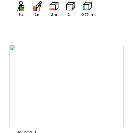
3
a
1
m
2
m
2
m
0.75
m
LKL003-1