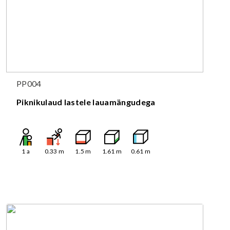
PP004
Piknikulaud lastele lauamängudega
1
a
0.33
m
1.5
m
1.61
m
0.61
m