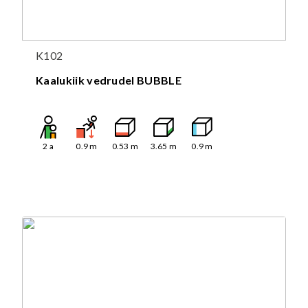
K102
Kaalukiik vedrudel BUBBLE
2
a
0.9
m
0.53
m
3.65
m
0.9
m