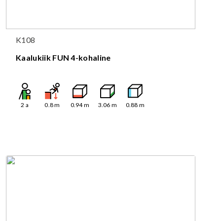
K108
Kaalukiik FUN 4-kohaline
2
a
0.8
m
0.94
m
3.06
m
0.88
m