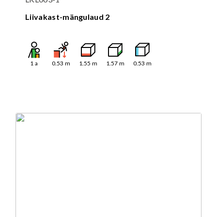
Liivakast-mängulaud 2
1
a
0.53
m
1.55
m
1.57
m
0.53
m