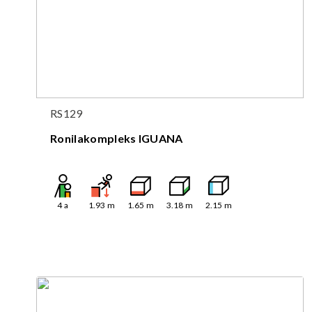
RS129
Ronilakompleks IGUANA
4
a
1.93
m
1.65
m
3.18
m
2.15
m