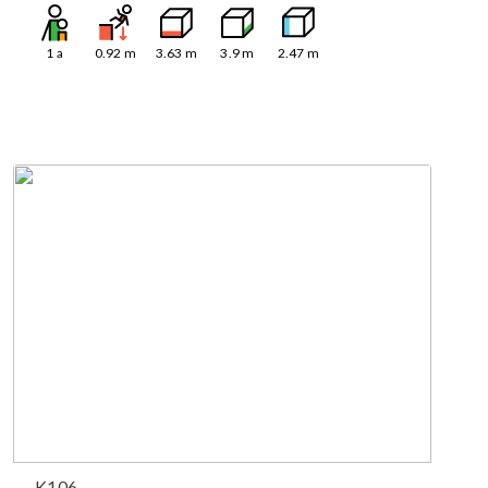
1
a
0.92
m
3.63
m
3.9
m
2.47
m
K106