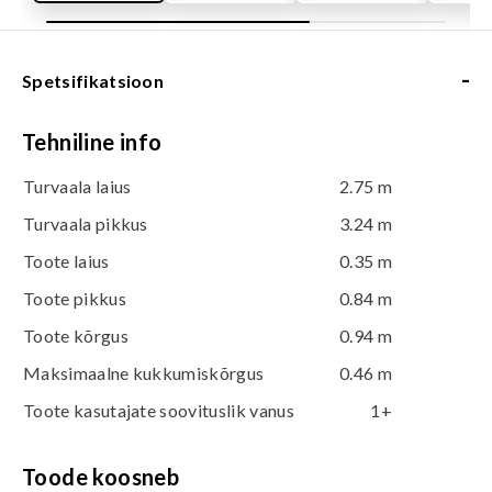
-
Spetsifikatsioon
Tehniline info
Turvaala laius
2.75 m
Turvaala pikkus
3.24 m
Toote laius
0.35 m
Toote pikkus
0.84 m
Toote kõrgus
0.94 m
Maksimaalne kukkumiskõrgus
0.46 m
Toote kasutajate soovituslik vanus
1+
Toode koosneb