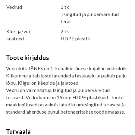
Vedrud
1 tk
Tsingitud ja pulbervärvitud
teras
Käe- ja/või
2 tk
jalatoed
HDPE plastik
Toote kirjeldus
Vedrukiik JÄNES on 1-kohaline jänese kujuline vedrukiik.
Kiikumine aitab lastel arendada tasakaalu ja pakub palju
lõbu. Kiigel on käepide ja jalatoed.
Vedru on valmistatud tsingitud ja pulbervärvitud
terasest. Vedruloom on 19 mm HDPE plastikust. Toote
maakinnitused on valmistatud kuumtsingitud terasest ja
standardlahenduse puhul betoneeritakse toode maasse.
Turvaala