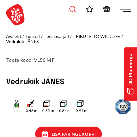
Avaleht
/
Tooted
/
Teemasarjad
/
TRIBUTE TO WILDLIFE
/
Vedrukiik JÄNES
3D Planeerija
Toote kood
:
VL56 MF
Vedrukiik JÄNES
1
a
0.46
m
0.35
m
0.84
m
0.94
m
LISA PÄRINGUKORVI