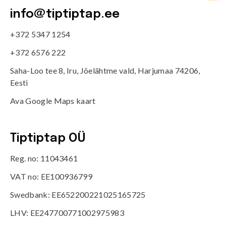
info@tiptiptap.ee
+372 5347 1254
+372 6576 222
Saha-Loo tee 8, Iru, Jõelähtme vald, Harjumaa 74206,
Eesti
Ava Google Maps kaart
Tiptiptap OÜ
Reg. no: 11043461
VAT no: EE100936799
Swedbank: EE652200221025165725
LHV: EE247700771002975983