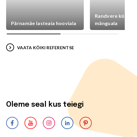
Randvere külaplat
Pärnamäe lasteaia hooviala
mänguala
VAATA KÕIKI REFERENTSE
Oleme seal kus teiegi