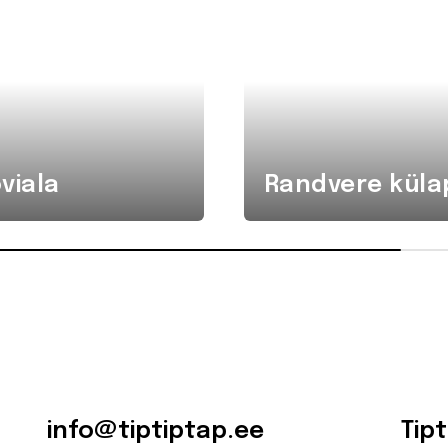
viala
Randvere küla
info@tiptiptap.ee
Tip