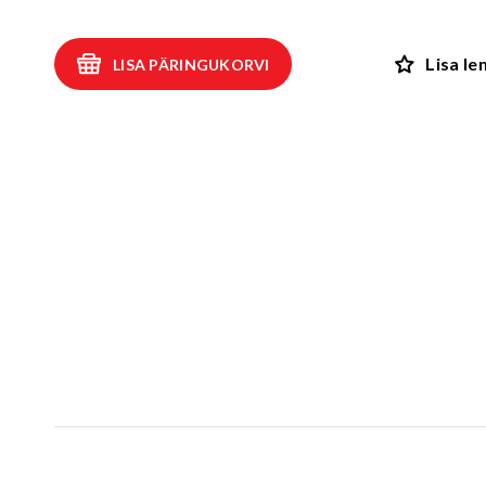
Kiiged
ROBIINIA
Vedru- ja kaalukiiged
Spooky män
Lisa l
LISA PÄRINGUKORVI
Mängumajad ja varjualused
Rollimängud
ALUSK
Karussellid
Kõik toote
Liiva- ja veemängud
EPDM turva
Tasakaalu- ja tervisespordivahendid
Kummimati
Võrkatraktsioonid ja välibatuudid
Kummimult
3D Kummiloomad & Asfaldimängud
Kunstm
Õuesõpe ja muusikamängud
UUS!
Kummist mu
Interaktiivsed - ja teadustooted
Erivajadustega lastele
Elasto
UUS!