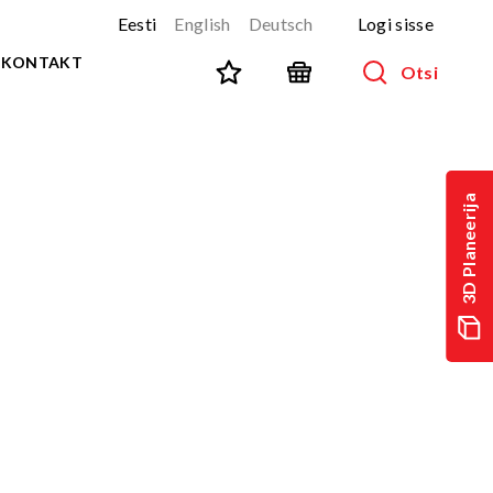
Eesti
English
Deutsch
Logi sisse
KONTAKT
Otsi
SPORT JA FITNESS
Kõik tooted
3D Planeerija
NINJA-rada
UUS!
PARKUUR
UUS!
URBAN sari
UUS!
Spordivahendid
Välitreeningvahendid
d
Tänavatreening
)
Roostevaba välijõusaal
Multifunktsionaalsed väljakud
TEQ mängulauad