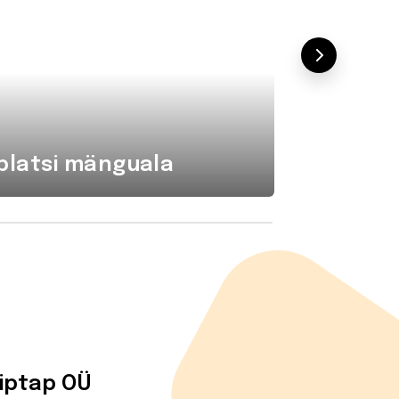
platsi mänguala
Komba
tiptap OÜ