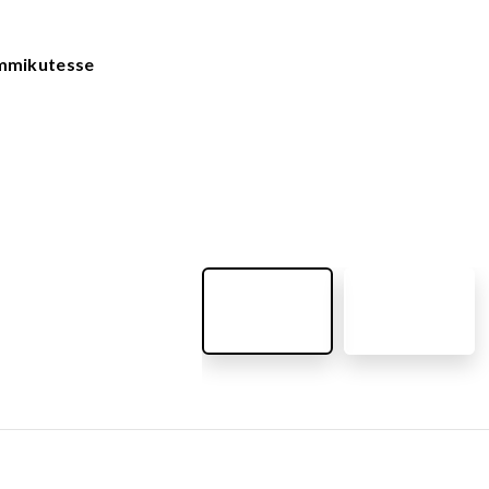
VÄLIMÖÖBEL
Kõik tooted
guvahendid
emmikutesse
Linnaruumi tooted
Laste lauad ja pingid
ATTEMATERJALID
Pargipingid
Prügikastid
d
Jalgrattahoidjad
aluskate
Aiad
d
Koerteväljaku tooted (Agility)
s
uru turvaaluskate
rukärg
pave kivikatend