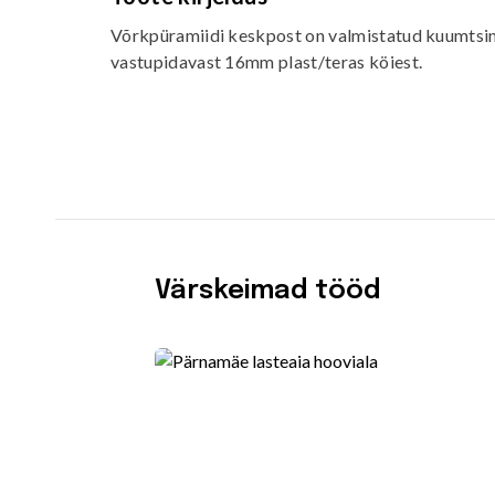
Võrkpüramiidi keskpost on valmistatud kuumtsing
vastupidavast 16mm plast/teras köiest.
Värskeimad tööd