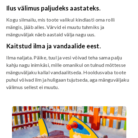
Ilus välimus paljudeks aastateks.
Kogu silmailu, mis toote valikul kindlasti oma rolli
mängis, jääb alles. Värvid ei muutu tuhmiks ja
mänguväljak näeb aastaid välja nagu uus.
Kaitstud ilma ja vandaalide eest.
Ilma naljata. Päike, tuul ja vesi võivad teha sama palju
kahju nagu inimkäsi, mille omanikul on tulnud mõttesse
mänguväljaku kallal vandaalitseda. Hooldusvaba toote
puhul võivad ilm ja huligaan tujutseda, aga mänguväljaku
välimus sellest ei muutu.