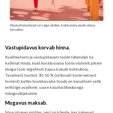
Aluskattematerjal on väga oluline, kukkumine peab olema
turvaline.
Vastupidavus korvab hinna.
Kvaliteetsem ja vastupidavam toode tähendab ka
kallimat hinda, kuid hooldusvaba toote oluliselt pikem
eluiga toob tegelikult kaasa kulude kokkuhoiu.
Tavalisest tootest 30-50 % (sõltuvalt konkreetsest
tootest) kallim hooldusvaba toode on kasulikum valik
eelkõige avalikele, suure kasutustihedusega
mänguväljakutele.
Mugavus maksab.
Sõna otseses mõttes, sest on kliente, kes julgevad