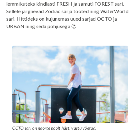
lemmikuteks kindlasti FRESH ja samuti FOREST sari.
Sellele järgnevad Zodiac sarja tooted ning WaterWorld
sari. Hittideks on kujunemas uued sarjad OCTO ja
URBAN ning seda põhjusega 🙂
OCTO sari on noorte poolt hästi vastu võetud.