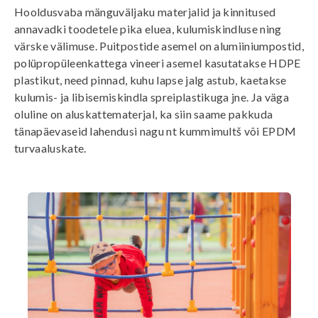
Hooldusvaba mänguväljaku materjalid ja kinnitused
annavadki toodetele pika eluea, kulumiskindluse ning
värske välimuse. Puitpostide asemel on alumiiniumpostid,
polüpropüleenkattega vineeri asemel kasutatakse HDPE
plastikut, need pinnad, kuhu lapse jalg astub, kaetakse
kulumis- ja libisemiskindla spreiplastikuga jne. Ja väga
oluline on aluskattematerjal, ka siin saame pakkuda
tänapäevaseid lahendusi nagu nt kummimultš või EPDM
turvaaluskate.