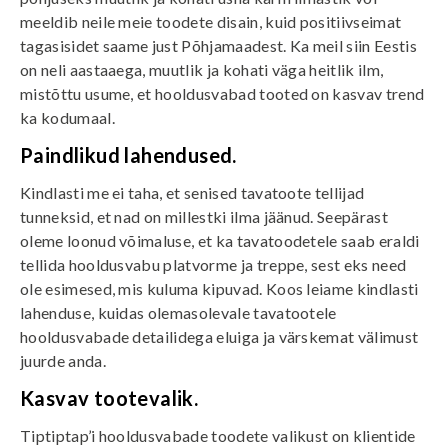
meeldib neile meie toodete disain, kuid positiivseimat
tagasisidet saame just Põhjamaadest. Ka meil siin Eestis
on neli aastaaega, muutlik ja kohati väga heitlik ilm,
mistõttu usume, et hooldusvabad tooted on kasvav trend
ka kodumaal.
Paindlikud lahendused.
Kindlasti me ei taha, et senised tavatoote tellijad
tunneksid, et nad on millestki ilma jäänud. Seepärast
oleme loonud võimaluse, et ka tavatoodetele saab eraldi
tellida hooldusvabu platvorme ja treppe, sest eks need
ole esimesed, mis kuluma kipuvad. Koos leiame kindlasti
lahenduse, kuidas olemasolevale tavatootele
hooldusvabade detailidega eluiga ja värskemat välimust
juurde anda.
Kasvav tootevalik.
Tiptiptap’i hooldusvabade toodete valikust on klientide