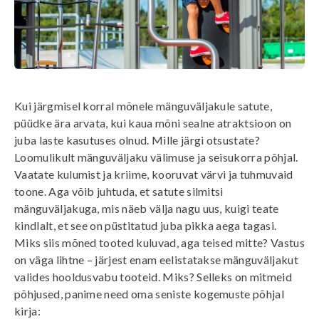
Kui järgmisel korral mõnele mänguväljakule satute,
püüdke ära arvata, kui kaua mõni sealne atraktsioon on
juba laste kasutuses olnud. Mille järgi otsustate?
Loomulikult mänguväljaku välimuse ja seisukorra põhjal.
Vaatate kulumist ja kriime, kooruvat värvi ja tuhmuvaid
toone. Aga võib juhtuda, et satute silmitsi
mänguväljakuga, mis näeb välja nagu uus, kuigi teate
kindlalt, et see on püstitatud juba pikka aega tagasi.
Miks siis mõned tooted kuluvad, aga teised mitte? Vastus
on väga lihtne – järjest enam eelistatakse mänguväljakut
valides hooldusvabu tooteid. Miks? Selleks on mitmeid
põhjused, panime need oma seniste kogemuste põhjal
kirja: