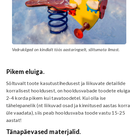
Vedrukiiged on kindlalt töös aastaringselt, sõltumata ilmast.
Pikem eluiga.
Sõltuvalt toote kasutustihedusest ja liikuvate detailide
korralisest hooldusest, on hooldusvabade toodete eluiga
2-4 korda pikem kui tavatoodetel. Kui olla ise
tähelepanelik (nt liikuvad osad ja kinnitused aastas korra
üle vaadata), siis peab hooldusvaba toode vastu 15-25
aastat!
Tänapäevased materjalid.