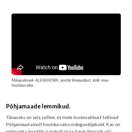
Mängulinnak ALEXANDRA, postid liimpuidust, kõik muu
hooldusvaba.
Põhjamaade lemmikud.
Tänaseks on seis selline, et meie tootevalikust tellivad
Põhjamaad ainult hooldusvabu mänguväljakuid. Kas on
põhjuseks muutlik ja kohati üsna karm ilmastik või