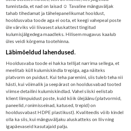
tunnistada, et nad on laisad ☺ Tavaline mänguväljak
tahab tihedamat ja tähelepanelikumat hooldust,
hooldusvaba toode aga ei oota, et keegi vahepeal poste
üle värviks või liivasest aluskattest tingitud
kulumisjälgedega maadleks. Hilisem mugavus kaalub
üles veidi kõrgema tootehinna.
Läbimõeldud lahendused.
Hooldusvaba toode ei hakka tellijat narrima sellega, et
meelitab küll kulumiskindla trepiga, aga näiteks
platvorm on puidust. Kui teha paremini, siis tuleb teha nii
hästi, kui võimalik ja seepärast on hooldusvabad tooted
viimse detailini kulumiskindlad. Vahel siiski eelistab
klient liimpuidust poste, kuid kõik ülejäänu (platvormid,
paneelid, ronimisseinad, katused, trepid) on
hooldusvabast HDPE plastikust). Kvaliteedis võib kindel
olla ka siis, kui mänguväljaku aluskatteks on liiv ning
igapäevaseid kasutajaid palju.