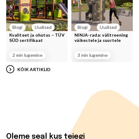
Blogi
Uudised
Blogi
Uudised
Kvaliteet ja ohutus – TÜV
NINJA-rada: välitreening
SÜD sertifikaat
väikestele ja suurtele
2 min lugemine
3 min lugemine
KÕIK ARTIKLID
Oleme seal kus teiegi