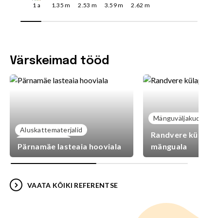
1
a
1.35
m
2.53
m
3.59
m
2.62
m
Värskeimad tööd
Mänguväljakud
Aluskattematerjalid
Randvere külaplat
Mänguväljakud
Pärnamäe lasteaia hooviala
mänguala
VAATA KÕIKI REFERENTSE