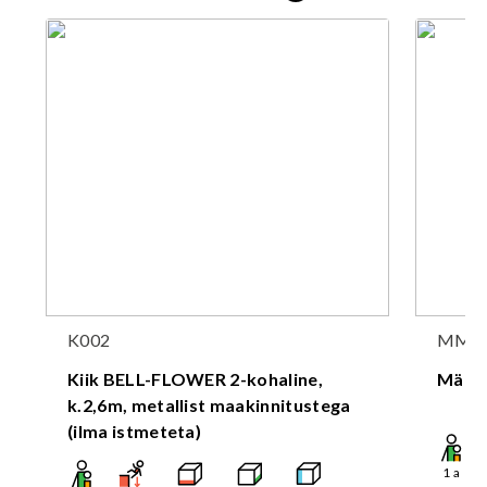
K002
MM1
Kiik BELL-FLOWER 2-kohaline,
Mäng
k.2,6m, metallist maakinnitustega
(ilma istmeteta)
1
a