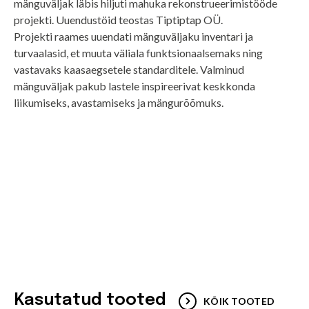
mänguväljak läbis hiljuti mahuka rekonstrueerimistööde
projekti
. Uuendustöid teostas
Tiptiptap OÜ
.
Projekti raames uuendati mänguväljaku inventari ja
turvaalasid, et muuta väliala funktsionaalsemaks ning
vastavaks kaasaegsetele standarditele. Valminud
mänguväljak pakub lastele inspireerivat keskkonda
liikumiseks, avastamiseks ja mängurõõmuks.
Kasutatud tooted
KÕIK TOOTED