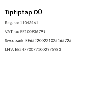
Tiptiptap OÜ
Reg. no: 11043461
VAT no: EE100936799
Swedbank: EE652200221025165725
LHV: EE247700771002975983