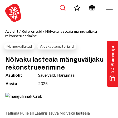
Avaleht
/
Referentsid
/
Nõlvaku lasteaia mänguväljaku
rekonstrueerimine
Mänguväljakud
Aluskattematerjalid
3D Planeerija
Nõlvaku lasteaia mänguväljaku
rekonstrueerimine
Asukoht
Saue vald, Harjumaa
Aasta
2025
Tallinna külje all Laagris asuva Nõlvaku lasteaia