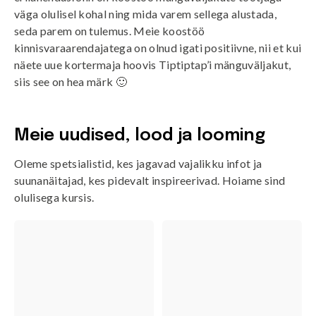
väga olulisel kohal ning mida varem sellega alustada,
seda parem on tulemus. Meie koostöö
kinnisvaraarendajatega on olnud igati positiivne, nii et kui
näete uue kortermaja hoovis Tiptiptap’i mänguväljakut,
siis see on hea märk 🙂
Meie uudised, lood ja looming
Oleme spetsialistid, kes jagavad vajalikku infot ja
suunanäitajad, kes pidevalt inspireerivad. Hoiame sind
olulisega kursis.