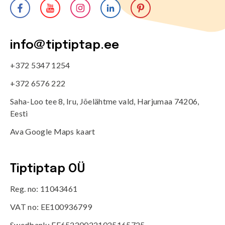
info@tiptiptap.ee
+372 5347 1254
+372 6576 222
Saha-Loo tee 8, Iru, Jõelähtme vald, Harjumaa 74206,
Eesti
Ava Google Maps kaart
Tiptiptap OÜ
Reg. no: 11043461
VAT no: EE100936799
Swedbank: EE652200221025165725