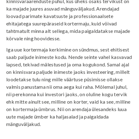
kinnisvaraarenduste puhul, kus üheks osaks tervikust on
ka majade juures asuvad mänguväljakud. Arendajad
loovad parimate kavatsuste ja professionaalsete
ehitajatega suurepäraseid kortermaju, kuid võivad
tahtmatult minna alt sellega, mida paigaldatakse majade
kõrvale ning hoovidesse.
Iga uue kortermaja kerkimine on sündmus, sest ehitisest
saab paljude inimeste kodu. Nende seinte vahel kasvavad
lapsed, tekivad mälestused ja oma kogukond. Samal ajal
on kinnisvara paljude inimeste jaoks investeering, millelt
loodetakse tulu ning mille väärtuse püsimisse ollakse
valmis panustama nii oma aega kui raha. Mõlemal juhul,
nii perekonna kui investori jaoks, on oluline kogu tervik
ehk mitte ainult see, milline on korter, vaid ka see, milline
on kortermaja ümbrus. Nii on arendaja ülesandeks luua
uute majade ümber ka haljasalad ja paigaldada
mänguväljakud.