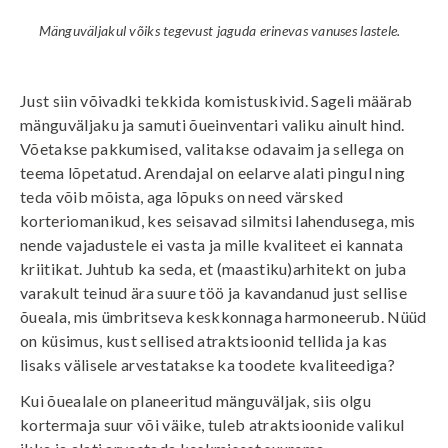
Mänguväljakul võiks tegevust jaguda erinevas vanuses lastele.
Just siin võivadki tekkida komistuskivid. Sageli määrab
mänguväljaku ja samuti õueinventari valiku ainult hind.
Võetakse pakkumised, valitakse odavaim ja sellega on
teema lõpetatud. Arendajal on eelarve alati pingul ning
teda võib mõista, aga lõpuks on need värsked
korteriomanikud, kes seisavad silmitsi lahendusega, mis
nende vajadustele ei vasta ja mille kvaliteet ei kannata
kriitikat. Juhtub ka seda, et (maastiku)arhitekt on juba
varakult teinud ära suure töö ja kavandanud just sellise
õueala, mis ümbritseva keskkonnaga harmoneerub. Nüüd
on küsimus, kust sellised atraktsioonid tellida ja kas
lisaks välisele arvestatakse ka toodete kvaliteediga?
Kui õuealale on planeeritud mänguväljak, siis olgu
kortermaja suur või väike, tuleb atraktsioonide valikul