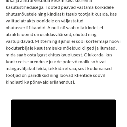
ikka ja alati arvestada keskmisest suurema
kasutustihedusega. Tooted peavad vastama kõikidele
ohutusnõuetele ning kindlasti tasub tootjalt küsida, kas
valitud atraktsioonidele on väljastatud
ohutussertifikaadid. Ainult nii saab olla kindel, et
atraktsioonid on usaldusväärsed, ohutud ning
vastupidavad. Mitte mingil juhul ei sobi kortermaja hoovi
kodutarbijale kasutamiseks mõeldud kiiged ja liumäed,
mida saab osta igast ehituskauplusest. Olukorda, kus
konkreetse arenduse juurde pole võimalik sobivat
mänguväljakut leida, tekkida ei saa, sest kodumaised
tootjad on paindlikud ning loovad klientide soovil
kindlasti ka põnevaid erilahendusi.