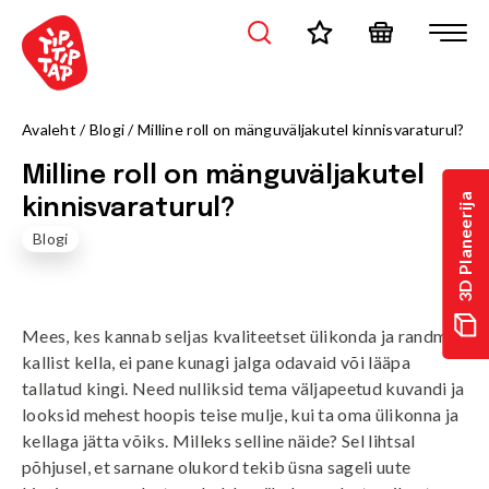
Avaleht
/
Blogi
/
Milline roll on mänguväljakutel kinnisvaraturul?
Milline roll on mänguväljakutel
3D Planeerija
kinnisvaraturul?
Blogi
Mees, kes kannab seljas kvaliteetset ülikonda ja randmel
kallist kella, ei pane kunagi jalga odavaid või lääpa
tallatud kingi. Need nulliksid tema väljapeetud kuvandi ja
looksid mehest hoopis teise mulje, kui ta oma ülikonna ja
kellaga jätta võiks. Milleks selline näide? Sel lihtsal
põhjusel, et sarnane olukord tekib üsna sageli uute