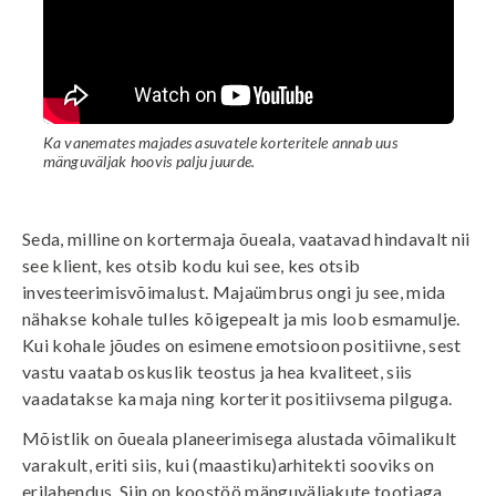
Ka vanemates majades asuvatele korteritele annab uus
mänguväljak hoovis palju juurde.
Seda, milline on kortermaja õueala, vaatavad hindavalt nii
see klient, kes otsib kodu kui see, kes otsib
investeerimisvõimalust. Majaümbrus ongi ju see, mida
nähakse kohale tulles kõigepealt ja mis loob esmamulje.
Kui kohale jõudes on esimene emotsioon positiivne, sest
vastu vaatab oskuslik teostus ja hea kvaliteet, siis
vaadatakse ka maja ning korterit positiivsema pilguga.
Mõistlik on õueala planeerimisega alustada võimalikult
varakult, eriti siis, kui (maastiku)arhitekti sooviks on
erilahendus. Siin on koostöö mänguväljakute tootjaga